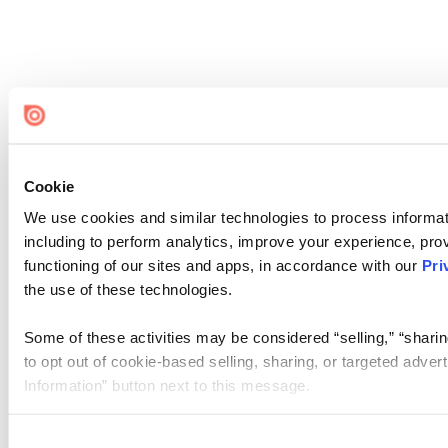
Cookie
We use cookies and similar technologies to process informat
including to perform analytics, improve your experience, prov
functioning of our sites and apps, in accordance with our
Pri
the use of these technologies.
Some of these activities may be considered “selling,” “sharin
to opt out of cookie-based selling, sharing, or targeted adver
Information” button next to this message.
Please note that your opt-out preference is stored at the br