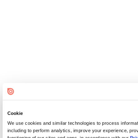
Cookie
We use cookies and similar technologies to process informat
including to perform analytics, improve your experience, prov
functioning of our sites and apps, in accordance with our
Pri