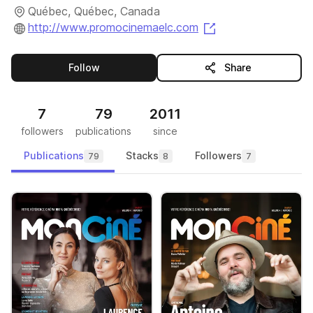
Québec, Québec, Canada
(opens in a new t
http://www.promocinemaelc.com
this publisher
Follow
Share
7
79
2011
followers
publications
since
Publications
Stacks
Followers
79
8
7