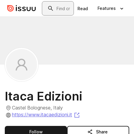
Skip to main content
Search
Features
Read
Itaca Edizioni
Castel Bolognese, Italy
(opens in a new tab)
https://www.itacaedizioni.it
this publisher
Follow
Share