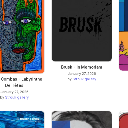
Brusk - In Memoriam
January 27, 2026
 Combas - Labyrinthe
by
Strouk gallery
De Têtes
January 27, 2026
by
Strouk gallery