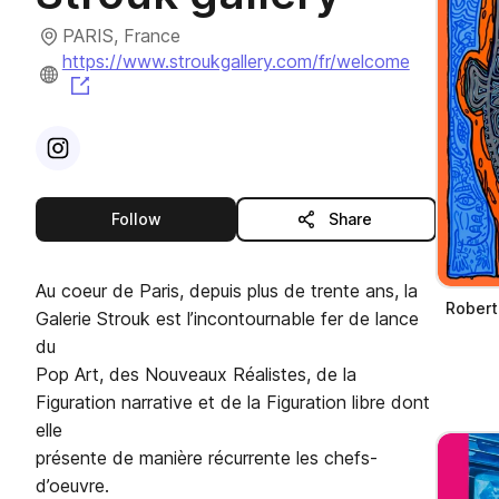
PARIS, France
https://www.stroukgallery.com/fr/welcome
(opens in a new tab)
Visit
Instagram
profile
this publisher
Follow
Share
Au coeur de Paris, depuis plus de trente ans, la
Robert
Galerie Strouk est l’incontournable fer de lance
du
Pop Art, des Nouveaux Réalistes, de la
Figuration narrative et de la Figuration libre dont
elle
présente de manière récurrente les chefs-
d’oeuvre.