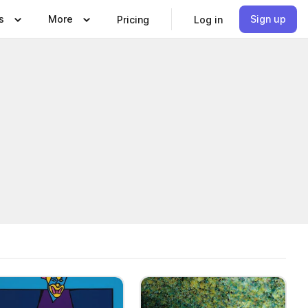
s
More
Sign up
Pricing
Log in