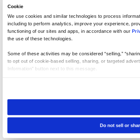
Cookie
We use cookies and similar technologies to process informat
including to perform analytics, improve your experience, prov
functioning of our sites and apps, in accordance with our
Pri
the use of these technologies.
Some of these activities may be considered “selling,” “sharin
to opt out of cookie-based selling, sharing, or targeted adver
Information” button next to this message.
Please note that your opt-out preference is stored at the br
site you visit. If you access our sites from a different device
need to be set again.
Do not sell or sha