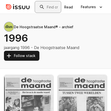
Skip to main content
Search
Features
Read
De Hoogstraatse Maand® - archief
1996
jaargang 1996 - De Hoogstraatse Maand
Follow stack