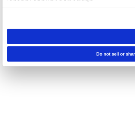
Please note that your opt-out preference is stored at the br
site you visit. If you access our sites from a different device
need to be set again.
Do not sell or sha