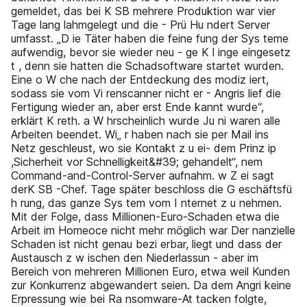
gemeldet, das bei K SB mehrere Produktion war vier
Tage lang lahmgelegt und die - Prü Hu ndert Server
umfasst. „D ie Täter haben die feine fung der Sys teme
aufwendig, bevor sie wieder neu - ge K l inge eingesetz
t , denn sie hatten die Schadsoftware startet wurden.
Eine o W che nach der Entdeckung des modiz iert,
sodass sie vom Vi renscanner nicht er - Angris lief die
Fertigung wieder an, aber erst Ende kannt wurde“,
erklärt K reth. a W hrscheinlich wurde Ju ni waren alle
Arbeiten beendet. Wi„ r haben nach sie per Mail ins
Netz geschleust, wo sie Kontakt z u ei- dem Prinz ip
,Sicherheit vor Schnelligkeit&#39; gehandelt“, nem
Command-and-Control-Server aufnahm. w Z ei sagt
derK SB -Chef. Tage später beschloss die G eschäftsfü
h rung, das ganze Sys tem vom I nternet z u nehmen.
Mit der Folge, dass Millionen-Euro-Schaden etwa die
Arbeit im Homeoce nicht mehr möglich war Der nanzielle
Schaden ist nicht genau bezi erbar, liegt und dass der
Austausch z w ischen den Niederlassun - aber im
Bereich von mehreren Millionen Euro, etwa weil Kunden
zur Konkurrenz abgewandert seien. Da dem Angri keine
Erpressung wie bei Ra nsomware-At tacken folgte,