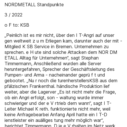
NORDMETALL Standpunkte
3 / 2022
o F to: KSB
„Peinlich ist es mir nicht, über den I T-Angri auf unser
gen weltweit z u m Erliegen kam, darunter auch der mit -
Mitglied K SB Service in Bremen. Unternehmen zu
sprechen. e H ute sind solche Attacken dem NOR DM
ETALL Alltag für Unternehmen“, sagt Stephan
Timmermann, Anschließend wurden alle Server
heruntergefahren, Sprecher der Geschäftsleitung des
Pumpen- und Arma - nacheinander geprü f t und
gebootet. „Nu r noch die turenherstellersKSB aus dem
pfälzischen Frankenthal. händische Produktion lief
weiter, aber die Lagerver „Es ist nicht mehr die Frage,
ob ein Angri erfolgt, son - waltung wurde immer
schwieriger und der e V rtrieb dern wann“, sagt I T-
Leiter Michael K reth. funktionierte nicht mehr, weil
keine Anfragebearbei Anfang April hatte ein I T-D
ienstleister ein auälliges tung mehr möglich war“,
berichtet Timmermann. D ie e V rhalten im Netz werk