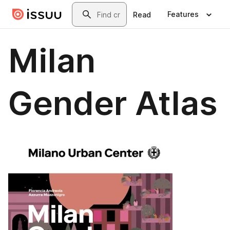
Skip to main content
Search
Features
Read
Milan
Gender Atlas