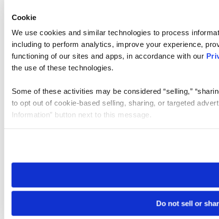
Cookie
We use cookies and similar technologies to process informat
including to perform analytics, improve your experience, prov
functioning of our sites and apps, in accordance with our
Pri
the use of these technologies.
Some of these activities may be considered “selling,” “sharin
to opt out of cookie-based selling, sharing, or targeted adver
Information” button next to this message.
Please note that your opt-out preference is stored at the br
site you visit. If you access our sites from a different device
need to be set again.
Do not sell or sha