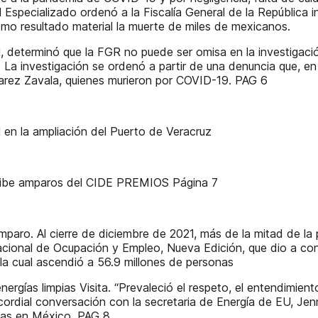
l Especializado ordenó a la Fiscalía General de la República i
omo resultado material la muerte de miles de mexicanos.
al, determinó que la FGR no puede ser omisa en la investigac
a. La investigación se ordenó a partir de una denuncia que, e
varez Zavala, quienes murieron por COVID-19. PAG 6
l en la ampliación del Puerto de Veracruz
recibe amparos del CIDE PREMIOS Página 7
mparo. Al cierre de diciembre de 2021, más de la mitad de la
Nacional de Ocupación y Empleo, Nueva Edición, que dio a cono
la cual ascendió a 56.9 millones de personas
gías limpias Visita. “Prevaleció el respeto, el entendimiento
cordial conversación con la secretaria de Energía de EU, Jenn
pias en México. PAG 8