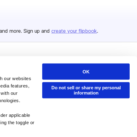
and more. Sign up and
create your flipbook
.
Issuu Platform
Resources
Content Types
Developers
OK
th our websites
Features
Publisher Directory
edia features,
Do not sell or share my personal
Flipbook
Redeem Code
information
 with our
hnologies.
Industries
nder applicable
ing the toggle or