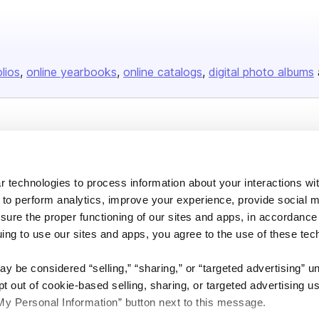
olios
online yearbooks
online catalogs
digital photo albums
Company
About us
 technologies to process information about your interactions wi
Careers
 to perform analytics, improve your experience, provide social m
Plans & Pricing
nsure the proper functioning of our sites and apps, in accordance
uing to use our sites and apps, you agree to the use of these tec
Press
Contact
y be considered “selling,” “sharing,” or “targeted advertising” u
 out of cookie-based selling, sharing, or targeted advertising us
My Personal Information” button next to this message.