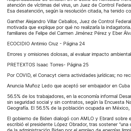
atención de víctimas del virus, un Juez de Control Federa
Esa desatención, según la resolución citada, ha tenido c
Ganther Alejandro Villar Ceballos, Juez de Control Feder
motivada que explique por qué no realizaría la indagatori
familiares de Felipe del Carmen Jiménez Pérez y Eber Ál
ECOCIDIO Antimio Cruz - Página 24
Errores y omisiones dolosas, al evaluar impacto ambienta
PRETEXTOS Isaac Torres- Página 25
Por COVID, el Conacyt cierra actividades jurídicas; no 
Anuncia Muñoz Ledo que aceptó ser embajador en Cuba
56.5% de los trabajadores, en la economía informal Desa
sin seguridad social y sin contratos, según la Encuesta 
Geografía. El 56.5% de la población ocupada en México, 
El gobierno de Biden dialogó con AMLO y Ebrard sobre ener
escribió el presidente López Obrador, tras sostener “una 
de la administración Biden por el empleo de energías lim