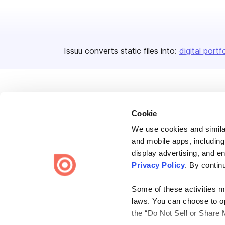
Issuu converts static files into:
digital portf
Cookie
We use cookies and similar
Bending Spoons US Inc.
and mobile apps, including
Create once,
share everywhere.
display advertising, and e
Privacy Policy
. By contin
Issuu turns PDFs and other files into interactive flipbooks and
engaging content for every channel.
Some of these activities ma
laws. You can choose to opt
the “Do Not Sell or Share 