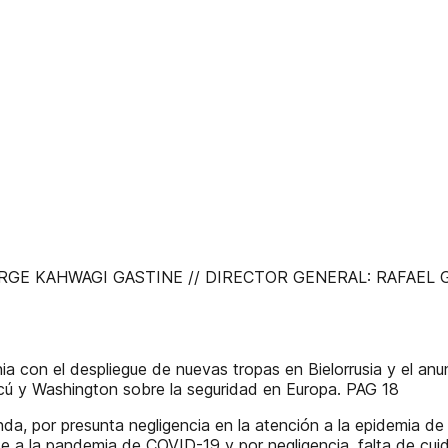
 KAHWAGI GASTINE // DIRECTOR GENERAL: RAFAEL GARC
ania con el despliegue de nuevas tropas en Bielorrusia y el an
ú y Washington sobre la seguridad en Europa. PAG 18
a, por presunta negligencia en la atención a la epidemia de 
te a la pandemia de COVID-19 y por negligencia, falta de cuid