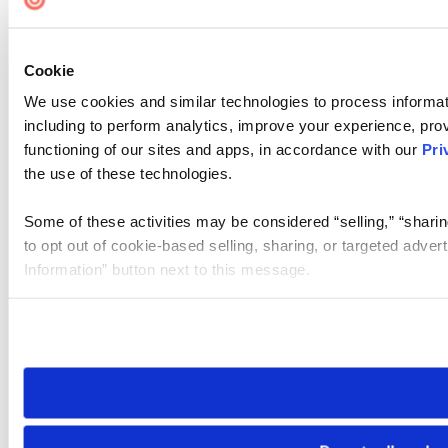
Cookie
We use cookies and similar technologies to process informat
including to perform analytics, improve your experience, prov
functioning of our sites and apps, in accordance with our
Pri
the use of these technologies.
Some of these activities may be considered “selling,” “sharin
to opt out of cookie-based selling, sharing, or targeted adver
Information” button next to this message.
Please note that your opt-out preference is stored at the br
site you visit. If you access our sites from a different device
need to be set again.