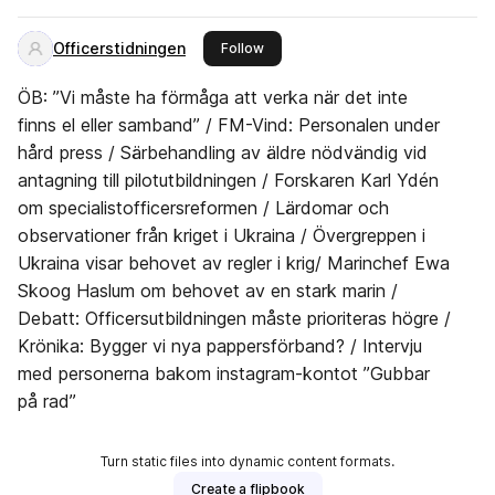
Officerstidningen
this publisher
Follow
ÖB: ”Vi måste ha förmåga att verka när det inte
finns el eller samband” / FM-Vind: Personalen under
hård press / Särbehandling av äldre nödvändig vid
antagning till pilotutbildningen / Forskaren Karl Ydén
om specialistofficersreformen / Lärdomar och
observationer från kriget i Ukraina / Övergreppen i
Ukraina visar behovet av regler i krig/ Marinchef Ewa
Skoog Haslum om behovet av en stark marin /
Debatt: Officersutbildningen måste prioriteras högre /
Krönika: Bygger vi nya pappersförband? / Intervju
med personerna bakom instagram-kontot ”Gubbar
på rad”
Turn static files into dynamic content formats.
Create a flipbook