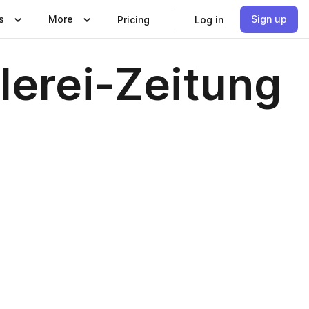
s
More
Sign up
Pricing
Log in
lerei-Zeitung