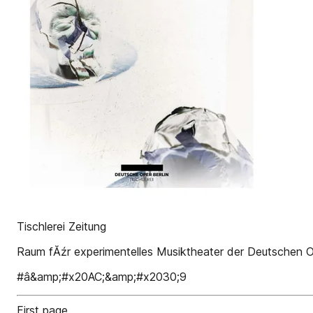
Tischlerei Zeitung
Raum fĂźr experimentelles Musiktheater der Deutschen O
#â&amp;#x20AC;&amp;#x2030;9
First page