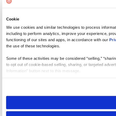
Cookie
We use cookies and similar technologies to process informat
including to perform analytics, improve your experience, prov
functioning of our sites and apps, in accordance with our
Pri
the use of these technologies.
Some of these activities may be considered “selling,” “sharin
to opt out of cookie-based selling, sharing, or targeted adver
Information” button next to this message.
Please note that your opt-out preference is stored at the br
site you visit. If you access our sites from a different device
need to be set again.