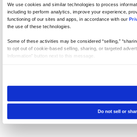
We use cookies and similar technologies to process informat
including to perform analytics, improve your experience, prov
functioning of our sites and apps, in accordance with our
Pri
the use of these technologies.
Some of these activities may be considered “selling,” “sharin
to opt out of cookie-based selling, sharing, or targeted adver
Information” button next to this message.
Please note that your opt-out preference is stored at the br
site you visit. If you access our sites from a different device
need to be set again.
Do not sell or sha