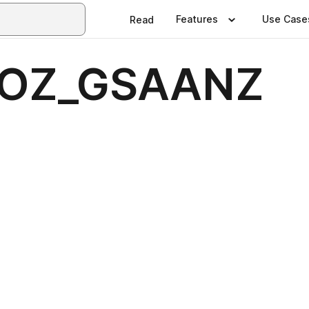
Features
Use Case
Read
WOZ_GSAANZ