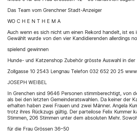
Das Team vom Grenchner Stadt-Anzeiger
WO C H E N T H E M A
Auch wenn es sich nicht um einen Rekord handelt, ist es
Gewählt wurde von den vier Kandidierenden allerdings no
spielend gewinnen
Hunde- und Katzenshop Zubehör grösste Auswahl in der
Zollgasse 10 2543 Lengnau Telefon 032 652 20 25 www.
JOSEPH WEIBEL
In Grenchen sind 9646 Personen stimmberechtigt, von d
als bei den letzten Gemeinderatswahlen. Da keiner der K
erhalten haben zwei Frauen und zwei Männer. Angela Kum
trotz ihres Rückzugs gültig. Der parteilose Felix Kumme
Stimmen, 206 Stimmen unter dem absoluten Mehr. Sowo
für die Frau Grössen 36–50