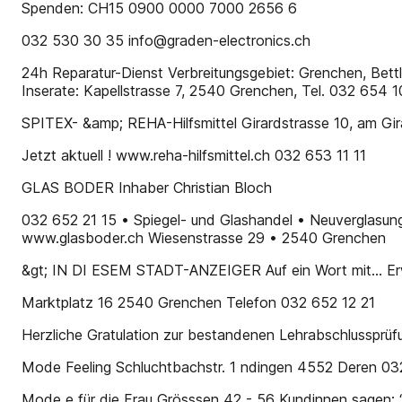
Spenden: CH15 0900 0000 7000 2656 6
032 530 30 35 info@graden-electronics.ch
24h Reparatur-Dienst Verbreitungsgebiet: Grenchen, Bettla
Inserate: Kapellstrasse 7, 2540 Grenchen, Tel. 032 654 
SPITEX- &amp; REHA-Hilfsmittel Girardstrasse 10, am Gi
Jetzt aktuell ! www.reha-hilfsmittel.ch 032 653 11 11
GLAS BODER Inhaber Christian Bloch
032 652 21 15 • Spiegel- und Glashandel • Neuverglasung
www.glasboder.ch Wiesenstrasse 29 • 2540 Grenchen
&gt; IN DI ESEM STADT-ANZEIGER Auf ein Wort mit... Erwi
Marktplatz 16 2540 Grenchen Telefon 032 652 12 21
Herzliche Gratulation zur bestandenen Lehrabschlussprüf
Mode Feeling Schluchtbachstr. 1 ndingen 4552 Deren 03
Mode e für die Frau Grösssen 42 - 56 Kundinnen sagen: “Di