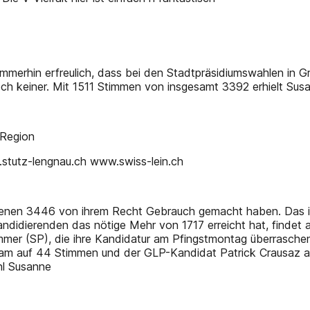
 immerhin erfreulich, dass bei den Stadtpräsidiumswahlen in
ch keiner. Mit 1511 Stimmen von insgesamt 3392 erhielt Sus
 Region
stutz-lengnau.ch www.swiss-lein.ch
enen 3446 von ihrem Recht Gebrauch gemacht haben. Das is
andidierenden das nötige Mehr von 1717 erreicht hat, findet
mer (SP), die ihre Kandidatur am Pfingstmontag überraschen
r kam auf 44 Stimmen und der GLP-Kandidat Patrick Crausaz a
hl Susanne