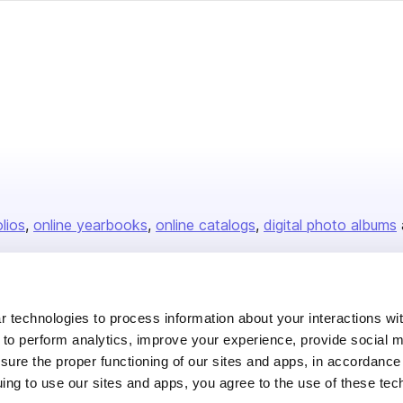
olios
online yearbooks
online catalogs
digital photo albums
Company
 technologies to process information about your interactions wi
 to perform analytics, improve your experience, provide social m
About us
nsure the proper functioning of our sites and apps, in accordance
Careers
uing to use our sites and apps, you agree to the use of these tec
Plans & Pricing