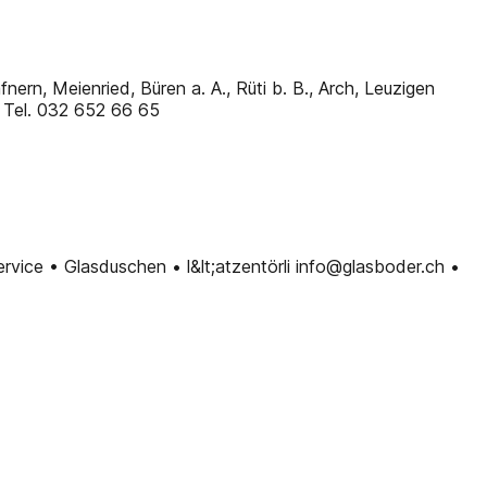
ern, Meienried, Büren a. A., Rüti b. B., Arch, Leuzigen
: Tel. 032 652 66 65
vice • Glasduschen • l&lt;atzentörli info@glasboder.ch •