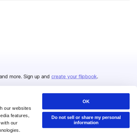
and more. Sign up and
create your flipbook
.
OK
Issuu Platform
Resources
th our websites
edia features,
Content Types
Developers
Do not sell or share my personal
information
 with our
Features
Publisher Directory
hnologies.
Flipbook
Redeem Code