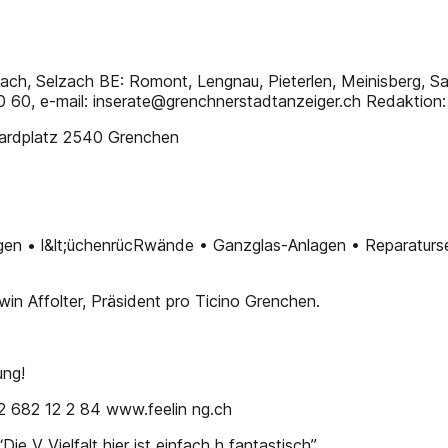
ch, Selzach BE: Romont, Lengnau, Pieterlen, Meinisberg, Safn
10 60, e-mail: inserate@grenchnerstadtanzeiger.ch Redaktion
rardplatz 2540 Grenchen
en • l&lt;üchenrücRwände • Ganzglas-Anlagen • Reparaturser
n Affolter, Präsident pro Ticino Grenchen.
ung!
2 682 12 2 84 www.feelin ng.ch
e V Vielfalt hier ist einfach h fantastisch”