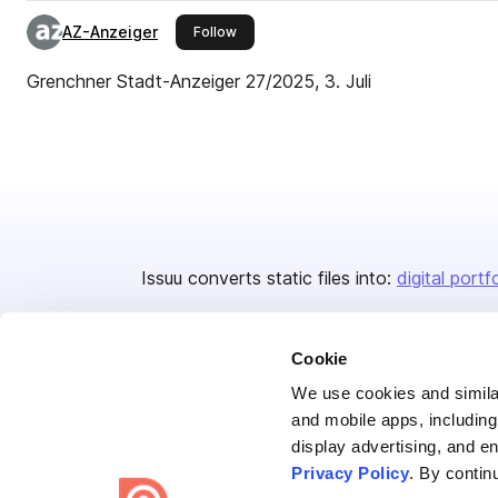
AZ-Anzeiger
this publisher
Follow
Grenchner Stadt-Anzeiger 27/2025, 3. Juli
Issuu converts static files into:
digital portf
Cookie
We use cookies and similar
and mobile apps, including
display advertising, and e
Bending Spoons US Inc.
Privacy Policy
. By contin