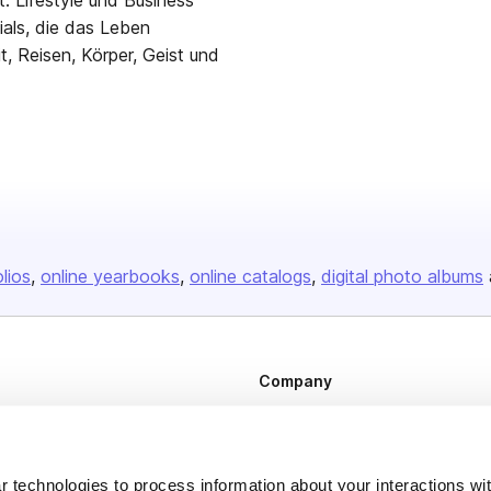
. Lifestyle und Business
ials, die das Leben
it, Reisen, Körper, Geist und
olios
online yearbooks
online catalogs
digital photo albums
Company
About us
Careers
 technologies to process information about your interactions wi
Plans & Pricing