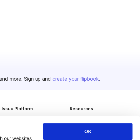
and more. Sign up and
create your flipbook
.
Issuu Platform
Resources
Content Types
Developers
Features
Publisher Directory
OK
th our websites
Flipbook
Redeem Code