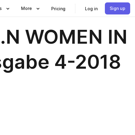
s
More
Sign up
Pricing
Log in
.I.N WOMEN IN
sgabe 4-2018