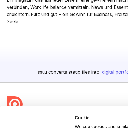
Ein Magazin, das aus jeder Leserin eine geWINnerin macht
verbinden, Work life balance vermitteln, News und Essent
erleichtern, kurz und gut – ein Gewinn für Business, Freize
Seele.
Issuu converts static files into:
digital portf
Cookie
Bending Spoons US Inc.
We use cookies and similar