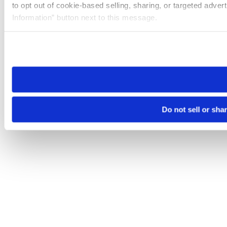
to opt out of cookie-based selling, sharing, or targeted adver
Information” button next to this message.
Please note that your opt-out preference is stored at the br
site you visit. If you access our sites from a different device
need to be set again.
Do not sell or sha