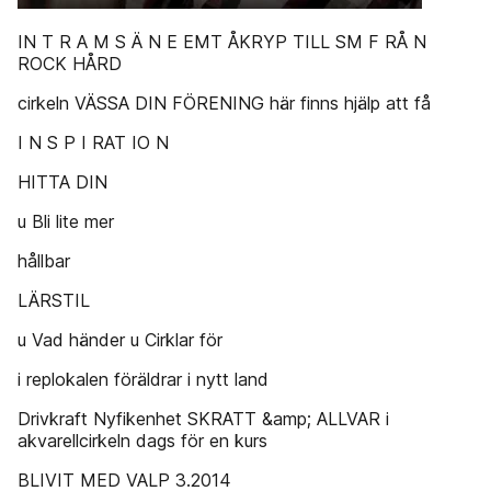
IN T R A M S Ä N E EMT ÅKRYP TILL SM F RÅ N
ROCK HÅRD
cirkeln VÄSSA DIN FÖRENING här finns hjälp att få
I N S P I RAT IO N
HITTA DIN
u Bli lite mer
hållbar
LÄRSTIL
u Vad händer u Cirklar för
i replokalen föräldrar i nytt land
Drivkraft Nyfikenhet SKRATT &amp; ALLVAR i
akvarellcirkeln dags för en kurs
BLIVIT MED VALP 3.2014