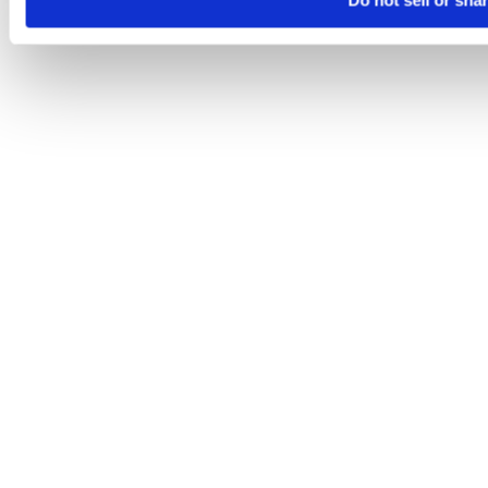
Do not sell or sha