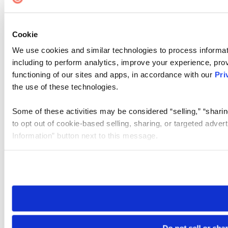
Cookie
We use cookies and similar technologies to process informat
including to perform analytics, improve your experience, prov
functioning of our sites and apps, in accordance with our
Pri
the use of these technologies.
Some of these activities may be considered “selling,” “sharin
to opt out of cookie-based selling, sharing, or targeted adver
Information” button next to this message.
Please note that your opt-out preference is stored at the br
site you visit. If you access our sites from a different device
need to be set again.