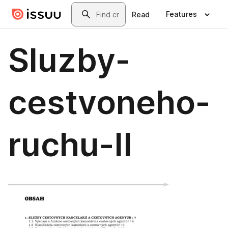
Skip to main content
Search
Features
Read
Sluzby-
cestvoneho-
ruchu-II