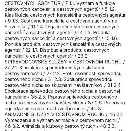
CESTOVNÝCH AGENTÚR / 7 1.1. Význam a funkcie
cestovných kancelárií a cestovných agentúr / 8 1.2.
Klasifikácia cestovných kancelárií a cestovných agentúr
/ 9 1.3. Cestovné kancelárie a cestovné agentúry na
Slovensku / 11 1.4. Organizačné štruktúry cestovných
kancelárií a cestovných agentúr / 14 1.5. Produkt
cestovných kancelárií a cestovných agentúr / 15 1.6.
Ponuka produktu cestovných kancelárií a cestovných
agentúr / 22 1.7. Distribúcia produktu cestovných
kancelárií a cestovných agentúr / 23 2.
SPRIEVODCOVSKÉ SLUŽBY V CESTOVNOM RUCHU /
27 2.1. Klasifikácia sprievodcovských služieb v
cestovnom ruchu / 27 2.2. Profil osobnosti sprievodcu
cestovného ruchu / 31 2.3. Spolupráca sprievodcu
cestovného ruchu so skupinami návštevníkov / 31 2.4.
Spolupráca sprievodcu cestovného ruchu a cestovnej
kancelárie / 35 2.5. Príprava sprievodcu cestovného
ruchu na sprevádzanie návštevníkov / 37 2.6. Pracovná
agenda sprievodcu cestovného ruchu / 40 3.
ANIMAČNÉ SLUŽBY V CESTOVNOM RUCHU / 46 3.1.
Vymedzenie a význam animácie v cestovnom ruchu /
46 3.2. Animácia a klubový cestovný ruch / 48 3.3.