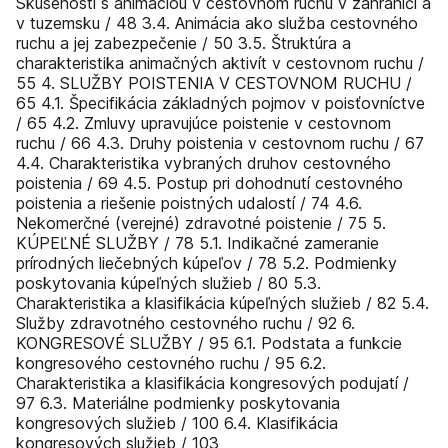
Skúsenosti s animáciou v cestovnom ruchu v zahraničí a
v tuzemsku / 48 3.4. Animácia ako služba cestovného
ruchu a jej zabezpečenie / 50 3.5. Štruktúra a
charakteristika animačných aktivít v cestovnom ruchu /
55 4. SLUŽBY POISTENIA V CESTOVNOM RUCHU /
65 4.1. Špecifikácia základných pojmov v poisťovníctve
/ 65 4.2. Zmluvy upravujúce poistenie v cestovnom
ruchu / 66 4.3. Druhy poistenia v cestovnom ruchu / 67
4.4. Charakteristika vybraných druhov cestovného
poistenia / 69 4.5. Postup pri dohodnutí cestovného
poistenia a riešenie poistných udalostí / 74 4.6.
Nekomerčné (verejné) zdravotné poistenie / 75 5.
KÚPEĽNÉ SLUŽBY / 78 5.1. Indikačné zameranie
prírodných liečebných kúpeľov / 78 5.2. Podmienky
poskytovania kúpeľných služieb / 80 5.3.
Charakteristika a klasifikácia kúpeľných služieb / 82 5.4.
Služby zdravotného cestovného ruchu / 92 6.
KONGRESOVÉ SLUŽBY / 95 6.1. Podstata a funkcie
kongresového cestovného ruchu / 95 6.2.
Charakteristika a klasifikácia kongresových podujatí /
97 6.3. Materiálne podmienky poskytovania
kongresových služieb / 100 6.4. Klasifikácia
kongresových služieb / 103