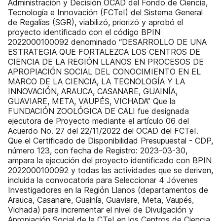
Administración y Decisión OCAD del Fondo de Ciencia,
Tecnología e Innovación (FCTeI) del Sistema General
de Regalías (SGR), viabilizó, priorizó y aprobó el
proyecto identificado con el código BPIN
2022000100092 denominado “DESARROLLO DE UNA
ESTRATEGIA QUE FORTALEZCA LOS CENTROS DE
CIENCIA DE LA REGIÓN LLANOS EN PROCESOS DE
APROPIACIÓN SOCIAL DEL CONOCIMIENTO EN EL
MARCO DE LA CIENCIA, LA TECNOLOGÍA Y LA
INNOVACIÓN, ARAUCA, CASANARE, GUAINÍA,
GUAVIARE, META, VAUPÉS, VICHADA” Que la
FUNDACIÓN ZOOLÓGICA DE CALI fue designada
ejecutora de Proyecto mediante el artículo 06 del
Acuerdo No. 27 del 22/11/2022 del OCAD del FCTeI.
Que el Certificado de Disponibilidad Presupuestal - CDP,
número 123, con fecha de Registro: 2023-03-30,
ampara la ejecución del proyecto identificado con BPIN
2022000100092 y todas las actividades que se deriven,
incluida la convocatoria para Seleccionar 4 Jóvenes
Investigadores en la Región Llanos (departamentos de
Arauca, Casanare, Guainía, Guaviare, Meta, Vaupés,
Vichada) para incrementar el nivel de Divulgación y
Apropiación Social de la CTeI en los Centros de Ciencia