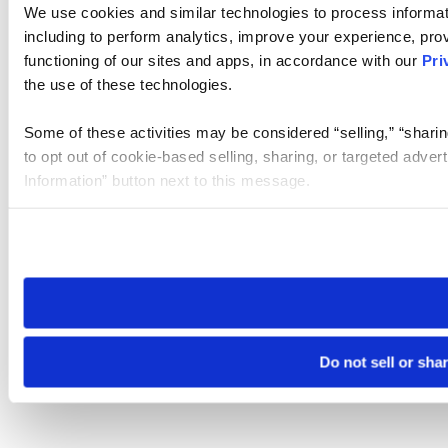
We use cookies and similar technologies to process informat
including to perform analytics, improve your experience, prov
functioning of our sites and apps, in accordance with our
Pri
the use of these technologies.
Some of these activities may be considered “selling,” “sharin
to opt out of cookie-based selling, sharing, or targeted adver
Information” button next to this message.
Please note that your opt-out preference is stored at the br
site you visit. If you access our sites from a different device
need to be set again.
Do not sell or sha