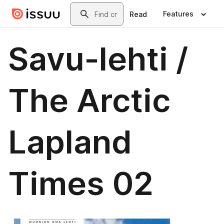
Skip to main content
Search
Features
Read
Savu-lehti /
The Arctic
Lapland
Times 02