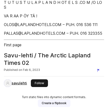
T U T U S T U L A P L A N D H OT E L S .CO M /O LO
S
VA R AA P ÖY TÄ !
OLOS@LAPLANDHOTELS.COM – PUH. 016 536 111
PALLAS@LAPLANDHOTELS.COM – PUH. 016 323355
First page
Savu-lehti / The Arctic Lapland
Times 02
Published on
Feb 6, 2023
savulehti
this publisher
Follow
Turn static files into dynamic content formats.
Create a flipbook