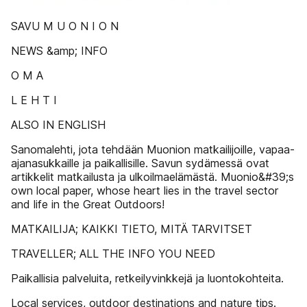
SAVU M U O N I O N
NEWS &amp; INFO
O M A
L E H T I
ALSO IN ENGLISH
Sanomalehti, jota tehdään Muonion matkailijoille, vapaa-
ajanasukkaille ja paikallisille. Savun sydämessä ovat
artikkelit matkailusta ja ulkoilmaelämästä. Muonio&#39;s
own local paper, whose heart lies in the travel sector
and life in the Great Outdoors!
MATKAILIJA; KAIKKI TIETO, MITÄ TARVITSET
TRAVELLER; ALL THE INFO YOU NEED
Paikallisia palveluita, retkeilyvinkkejä ja luontokohteita.
Local services, outdoor destinations and nature tips.