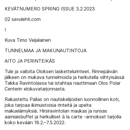
KEVÄTNUMERO SPRING ISSUE 3.2.2023
02 savulehti.com
I
Kuva Timo Veijalainen
TUNNELMAA JA MAKUNAUTINTOJA
AITO JA PERINTEIKÄS
Tule ja valloita Oloksen laskettelurinteet. Rinnepäivän
jälkeen on mukava tunnelmoida ja herkutella viihtyisässä
Takka Ravintolassa tai istahtaa nauttimaan Olos Polar
Centerin elokuvatarjonnasta.
Rakastettu Pallas on nautiskelijoiden luonnollinen koti,
joka tarjoaa ikimuistoisia rinteitä ja upeita
makuelämyksiä. Hirsiravintolan maukas ja runsas
aamiaisbuffet ja herkulliset à la carte -annokset tarjolla
koko kevään 18.2.–7.5.2022.