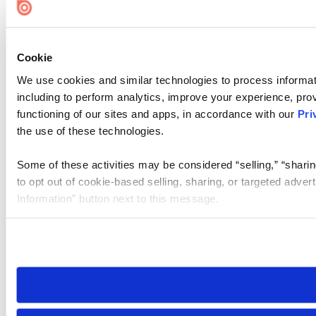
Cookie
We use cookies and similar technologies to process informat
including to perform analytics, improve your experience, prov
functioning of our sites and apps, in accordance with our
Pri
the use of these technologies.
Some of these activities may be considered “selling,” “sharin
to opt out of cookie-based selling, sharing, or targeted adver
Information” button next to this message.
Please note that your opt-out preference is stored at the br
site you visit. If you access our sites from a different device
need to be set again.