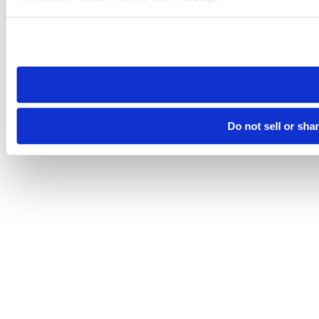
Please note that your opt-out preference is stored at the br
site you visit. If you access our sites from a different device
need to be set again.
Do not sell or sha