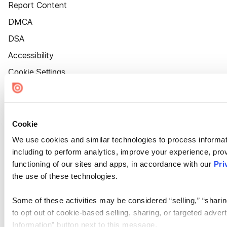
Report Content
DMCA
DSA
Accessibility
Cookie Settings
Cookie
We use cookies and similar technologies to process informat
including to perform analytics, improve your experience, prov
functioning of our sites and apps, in accordance with our
Pri
the use of these technologies.
Some of these activities may be considered “selling,” “sharin
to opt out of cookie-based selling, sharing, or targeted adver
Information” button next to this message.