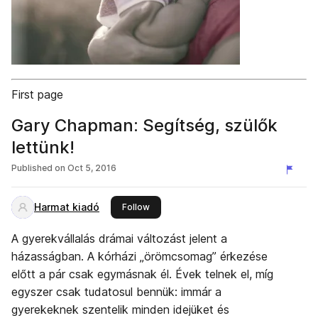
First page
Gary Chapman: Segítség, szülők
lettünk!
Published on
Oct 5, 2016
Harmat kiadó
this publisher
Follow
A gyerekvállalás drámai változást jelent a
házasságban. A kórházi „örömcsomag” érkezése
előtt a pár csak egymásnak él. Évek telnek el, míg
egyszer csak tudatosul bennük: immár a
gyerekeknek szentelik minden idejüket és