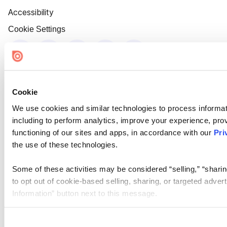
Accessibility
Cookie Settings
Cookie
We use cookies and similar technologies to process informat
including to perform analytics, improve your experience, prov
functioning of our sites and apps, in accordance with our
Pri
the use of these technologies.
Some of these activities may be considered “selling,” “sharin
to opt out of cookie-based selling, sharing, or targeted adver
Information” button next to this message.
Please note that your opt-out preference is stored at the br