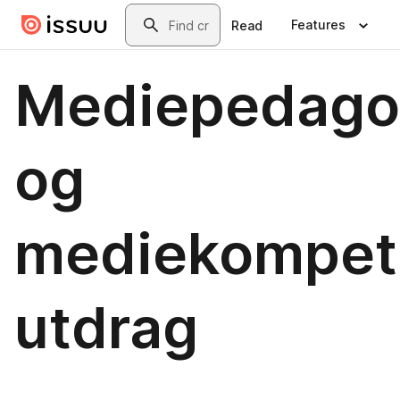
Skip to main content
Search
Features
Read
Mediepedago
og
mediekompet
utdrag