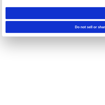
site you visit. If you access our sites from a different device
need to be set again.
Do not sell or sha