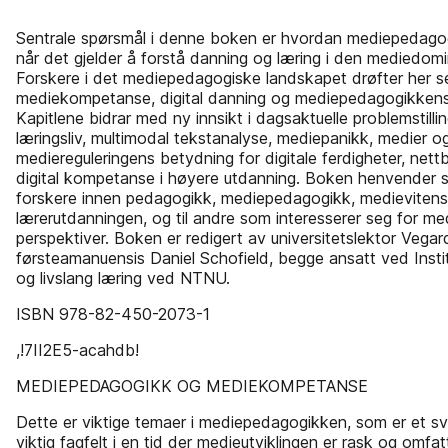
Sentrale spørsmål i denne boken er hvordan mediepedago
når det gjelder å forstå danning og læring i den mediedomi
Forskere i det mediepedagogiske landskapet drøfter her s
mediekompetanse, digital danning og mediepedagogikkens 
Kapitlene bidrar med ny innsikt i dagsaktuelle problemstilli
læringsliv, multimodal tekstanalyse, mediepanikk, medier o
mediereguleringens betydning for digitale ferdigheter, nettb
digital kompetanse i høyere utdanning. Boken henvender se
forskere innen pedagogikk, mediepedagogikk, medievitens
lærerutdanningen, og til andre som interesserer seg for m
perspektiver. Boken er redigert av universitetslektor Vega
førsteamanuensis Daniel Schofield, begge ansatt ved Insti
og livslang læring ved NTNU.
ISBN 978-82-450-2073-1
,!7II2E5-acahdb!
MEDIEPEDAGOGIKK OG MEDIEKOMPETANSE
Dette er viktige temaer i mediepedagogikken, som er et 
viktig fagfelt i en tid der medieutviklingen er rask og omf