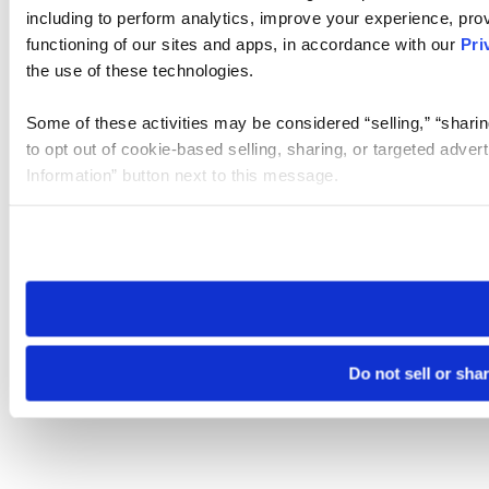
including to perform analytics, improve your experience, prov
functioning of our sites and apps, in accordance with our
Pri
the use of these technologies.
Some of these activities may be considered “selling,” “sharin
to opt out of cookie-based selling, sharing, or targeted adver
Information” button next to this message.
Please note that your opt-out preference is stored at the br
site you visit. If you access our sites from a different device
need to be set again.
Do not sell or sha