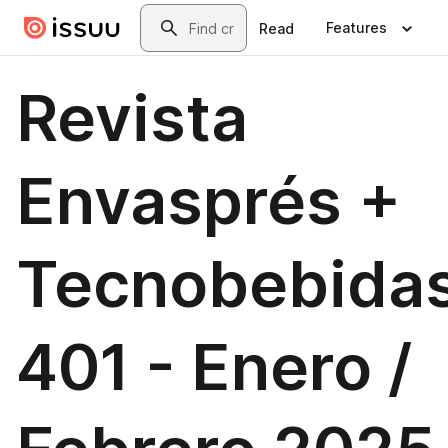
Skip to main content
Search
Features
Read
Revista
Envasprés +
Tecnobebida
401 - Enero /