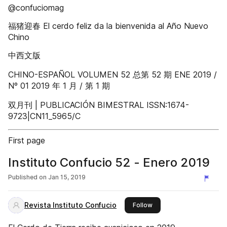
@confuciomag
福猪迎春 El cerdo feliz da la bienvenida al Año Nuevo
Chino
中西文版
CHINO-ESPAÑOL VOLUMEN 52 总第 52 期 ENE 2019 /
Nº 01 2019 年 1 月 / 第 1 期
双月刊 | PUBLICACIÓN BIMESTRAL ISSN:1674-
9723|CN11_5965/C
First page
Instituto Confucio 52 - Enero 2019
Published on
Jan 15, 2019
Revista Instituto Confucio
this publisher
Follow