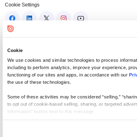
Cookie Settings
Cookie
We use cookies and similar technologies to process informat
including to perform analytics, improve your experience, prov
functioning of our sites and apps, in accordance with our
Pri
the use of these technologies.
Some of these activities may be considered “selling,” “sharin
to opt out of cookie-based selling, sharing, or targeted adver
Information” button next to this message.
Please note that your opt-out preference is stored at the br
site you visit. If you access our sites from a different device