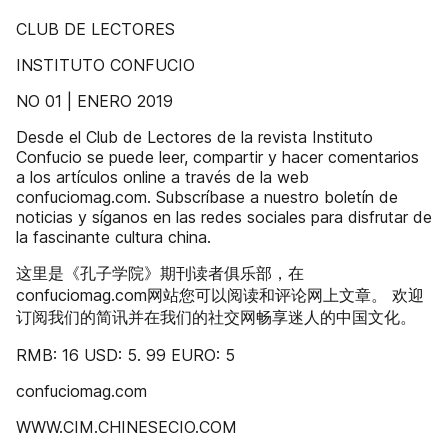
CLUB DE LECTORES
INSTITUTO CONFUCIO
NO 01 | ENERO 2019
Desde el Club de Lectores de la revista Instituto
Confucio se puede leer, compartir y hacer comentarios
a los artículos online a través de la web
confuciomag.com. Subscríbase a nuestro boletín de
noticias y síganos en las redes sociales para disfrutar de
la fascinante cultura china.
这里是《孔子学院》期刊读者俱乐部，在
confuciomag.com网站您可以阅读和评论网上文章。 欢迎
订阅我们的简讯并在我们的社交网畅享迷人的中国文化。
RMB: 16 USD: 5. 99 EURO: 5
confuciomag.com
WWW.CIM.CHINESECIO.COM