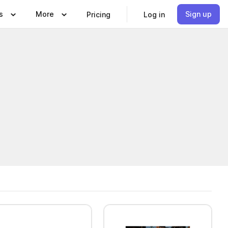
s
More
Sign up
Pricing
Log in