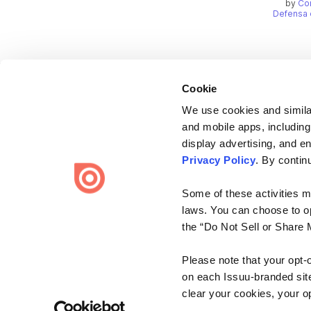
by
Co
Defensa 
Cookie
We use cookies and similar
and mobile apps, including
display advertising, and e
Bending Spoons US Inc.
Privacy Policy
. By contin
Create once,
share everywhere.
Some of these activities ma
Issuu turns PDFs and other files into interactive flipbooks and
laws. You can choose to opt
engaging content for every channel.
the “Do Not Sell or Share 
Please note that your opt-
on each Issuu-branded site 
clear your cookies, your op
Terms
Privacy
Law Enforcement
Report Content
DMCA