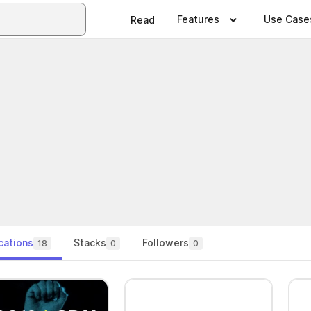
Features
Use Case
Read
cations
Stacks
Followers
18
0
0