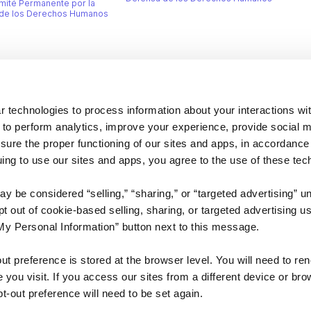
mité Permanente por la
de los Derechos Humanos
Company
 technologies to process information about your interactions wi
 to perform analytics, improve your experience, provide social m
About us
nsure the proper functioning of our sites and apps, in accordance
Careers
uing to use our sites and apps, you agree to the use of these tec
Plans & Pricing
y be considered “selling,” “sharing,” or “targeted advertising” u
Press
 out of cookie-based selling, sharing, or targeted advertising us
Contact
My Personal Information” button next to this message.
out preference is stored at the browser level. You will need to r
you visit. If you access our sites from a different device or brow
t-out preference will need to be set again.
DSA
Accessibility
Cookie Settings