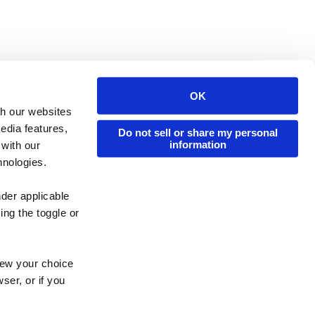
OK
Issuu Platform
Resources
th our websites
edia features,
Content Types
Developers
Do not sell or share my personal
information
 with our
Features
Publisher Directory
hnologies.
Flipbook
Redeem Code
nder applicable
Industries
ing the toggle or
enew your choice
ser, or if you