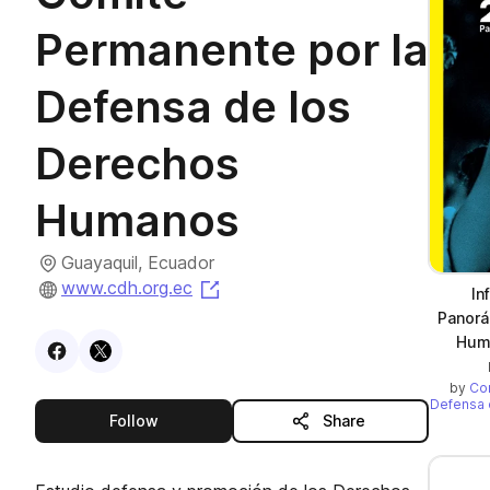
Permanente por la
Defensa de los
Derechos
Humanos
Guayaquil, Ecuador
(opens in a new tab)
www.cdh.org.ec
In
Panorá
Huma
Visit
Facebook
Visit
X
profile
profile
by
Co
Defensa 
this publisher
Follow
Share