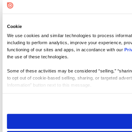
Cookie
We use cookies and similar technologies to process informat
including to perform analytics, improve your experience, prov
functioning of our sites and apps, in accordance with our
Pri
the use of these technologies.
Some of these activities may be considered “selling,” “sharin
to opt out of cookie-based selling, sharing, or targeted adver
Information” button next to this message.
Please note that your opt-out preference is stored at the br
site you visit. If you access our sites from a different device
need to be set again.