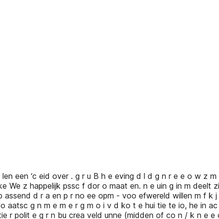
i len een ‘c eid over . g r u B h e eving d l d g n r e e o w z 
eke We z happelijk pssc f dor o maat en. n e uin g in m deelt z
assend d r a en p r no ee opm - voo efwereld willen m f k j i l
atsc g n m e m e r g m o i v d ko t e hui tie te io, he in ac t 
n tie r polit e g r n bu crea veld unne (midden of co n / k n e e