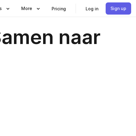
s
More
Sign up
Pricing
Log in
Samen naar