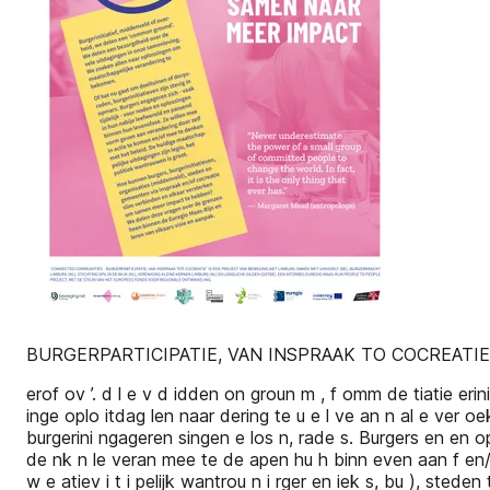
BURGERPARTICIPATIE, VAN INSPRAAK TO COCREATIE
erof ov ’. d l e v d idden on groun m , f omm de tiatie erin
inge oplo itdag len naar dering te u e l ve an n al e ver o
burgerini ngageren singen e los n, rade s. Burgers en en op 
de nk n le veran mee te de apen hu h binn even aan f en/o a
w e atiev i t i pelijk wantrou n i rger en iek s, bu ), stede