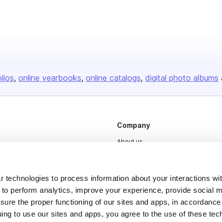
olios
online yearbooks
online catalogs
digital photo albums
Company
About us
Careers
Plans & Pricing
 technologies to process information about your interactions wi
 to perform analytics, improve your experience, provide social m
Press
nsure the proper functioning of our sites and apps, in accordance
Contact
uing to use our sites and apps, you agree to the use of these tec