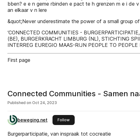
bben? e e n geme rbinden e pact te h grenzen m e i de v 
an elkaar v n lere
&quot;Never underestimate the power of a small group of 
‘CONNECTED COMMUNITIES - BURGERPARTICIPATIE,
(BE), BURGERKRACHT LIMBURG (NL), STICHTING SPI
INTERREG EUREGIO MAAS-RIJN PEOPLE TO PEOPLE
First page
Connected Communities - Samen na
Published on
Oct 24, 2023
beweging.net
this publisher
Follow
Burgerparticipatie, van inspraak tot cocreatie