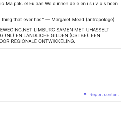
io Ma pak. el Eu aan We d innen de e en i s i v b s heen
ly thing that ever has.” — Margaret Mead (antropologe)
 BEWEGING.NET LIMBURG SAMEN MET UHASSELT
G (NL) EN LÄNDLICHE GILDEN (OSTBE). EEN
VOOR REGIONALE ONTWIKKELING.
Report content