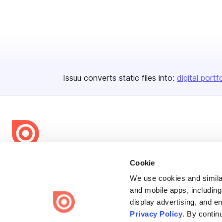
Issuu converts static files into:
digital portf
Bending Spoons US Inc.
Cookie
Create once,
share everywhere.
We use cookies and similar
and mobile apps, including
Issuu turns PDFs and other files into interactive flipbooks and
display advertising, and e
engaging content for every channel.
Privacy Policy
. By contin