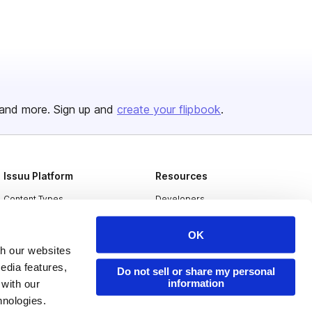
and more. Sign up and
create your flipbook
.
Issuu Platform
Resources
Content Types
Developers
Features
Publisher Directory
OK
Flipbook
Redeem Code
th our websites
edia features,
Industries
Do not sell or share my personal
information
 with our
hnologies.