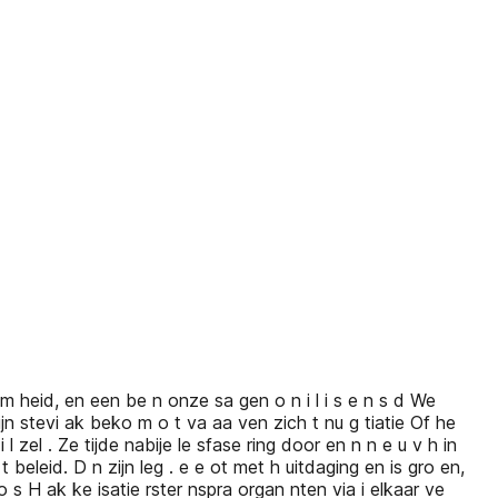
m m heid, en een be n onze sa gen o n i l i s e n s d We
ijn stevi ak beko m o t va aa ven zich t nu g tiatie Of he
 zel . Ze tijde nabije le sfase ring door en n n e u v h in
beleid. D n zijn leg . e e ot met h uitdaging en is gro en,
 o s H ak ke isatie rster nspra organ nten via i elkaar ve