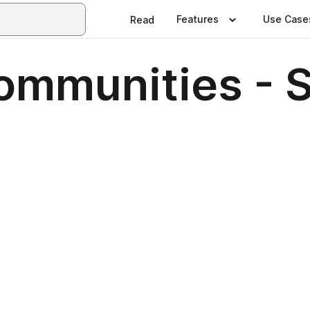
Features
Use Case
Read
ommunities - 