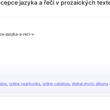
cepce jazyka a řeči v prozaických tex
ce-jazyka-a-reci-v-
olios
online yearbooks
online catalogs
digital photo albums
Company