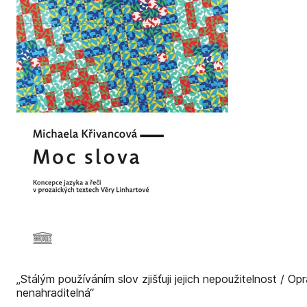
„Stálým používáním slov zjišťuji jejich nepoužitelnost / O
nenahraditelná“