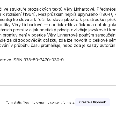
eči ve struktuře prozaických textů Věry Linhartové. Předmě
 k rozlišení (1964), Meziprůzkum nejblíž uplynulého (1964)
entují ke slovu a k řeči: ke slovu jakožto k prostředku i př
etiky Věry Linhartové — noeticko-filozofickou a ontologicko-
erárních promluv a jak noetický princip ovlivňuje jazykové i
ch promluv není v poetice Věry Linhartové pouhým samoúčeln
lade za cíl zodpovědět otázku, zda lze hovořit o celkové sém
rňování v průběhu času proměňuje, nebo zda je každý autorč
nhartové ISBN 978-80-7470-030-9
Create a flipbook
Turn static files into dynamic content formats.