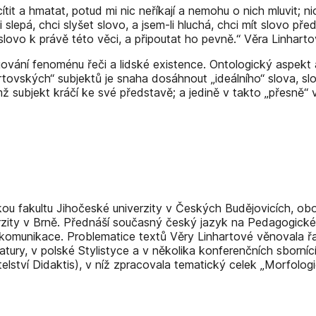
ítit a hmatat, potud mi nic neříkají a nemohu o nich mluvit; 
ci slepá, chci slyšet slovo, a jsem-li hluchá, chci mít slovo p
lovo k právě této věci, a připoutat ho pevně.“ Věra Linhartov
ojování fenoménu řeči a lidské existence. Ontologický aspek
vských“ subjektů je snaha dosáhnout „ideálního“ slova, slov
mž subjekt kráčí ke své představě; a jedině v takto „přesně“
ou fakultu Jihočeské univerzity v Českých Budějovicích, ob
zity v Brně. Přednáší současný český jazyk na Pedagogické f
 komunikace. Problematice textů Věry Linhartové věnovala řad
teratury, v polské Stylistyce a v několika konferenčních sbor
telství Didaktis), v níž zpracovala tematický celek „Morfologi