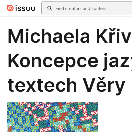
Skip to main content
Search
Michaela Kři
Koncepce jazy
textech Věry