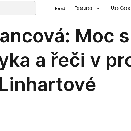
Features
Use Case
Read
vancová: Moc s
ka a řeči v p
 Linhartové