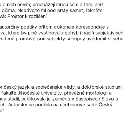
nic o nich nevím; procházejí mnou sem a tam, aniž
řed očima. Nedávejte mi pod prsty samet, řekněte:
á: Prostor k rozlišení
t autorčiny poetiky přitom dokonale koresponduje s
a, které by plně vystihovalo pohyb i náplň subjektivních
 vedené promluvě jsou subjekty schopny uvědomit si sebe,
or český jazyk a společenské vědy, a doktorské studium
akultě Jihočeské univerzity, převážně morfologii a
u studií, publikovala je zejména v časopisech Slovo a
nících. Autorsky se podílela na učebnicové sadě Český
e“.