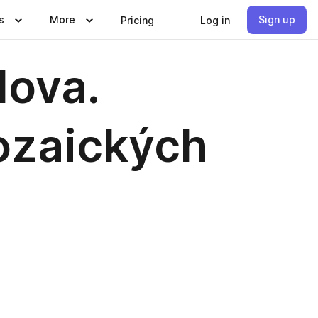
s
More
Sign up
Pricing
Log in
lova.
rozaických