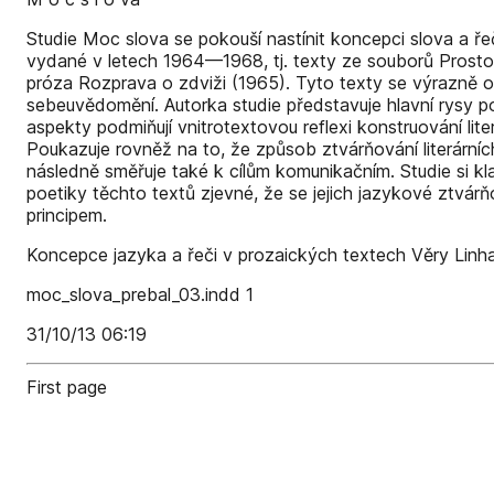
Studie Moc slova se pokouší nastínit koncepci slova a ř
vydané v letech 1964—1968, tj. texty ze souborů Prostor
próza Rozprava o zdviži (1965). Tyto texty se výrazně ori
sebeuvědomění. Autorka studie představuje hlavní rysy po
aspekty podmiňují vnitrotextovou reflexi konstruování lit
Poukazuje rovněž na to, že způsob ztvárňování literární
následně směřuje také k cílům komunikačním. Studie si k
poetiky těchto textů zjevné, že se jejich jazykové ztvá
principem.
Koncepce jazyka a řeči v prozaických textech Věry Li
moc_slova_prebal_03.indd 1
31/10/13 06:19
First page