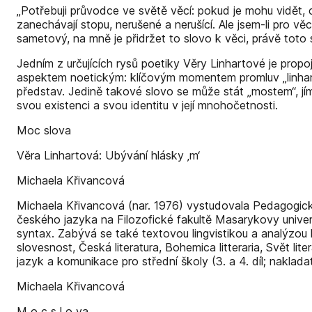
„Potřebuji průvodce ve světě věcí: pokud je mohu vidět, c
zanechávají stopu, nerušené a nerušící. Ale jsem-li pro vě
sametový, na mně je přidržet to slovo k věci, právě toto s
Jedním z určujících rysů poetiky Věry Linhartové je prop
aspektem noetickým: klíčovým momentem promluv „linharto
představ. Jedině takové slovo se může stát „mostem“, jí
svou existenci a svou identitu v její mnohočetnosti.
Moc slova
Věra Linhartová: Ubývání hlásky ‚m‘
Michaela Křivancová
Michaela Křivancová (nar. 1976) vystudovala Pedagogick
českého jazyka na Filozofické fakultě Masarykovy univer
syntax. Zabývá se také textovou lingvistikou a analýzou
slovesnost, Česká literatura, Bohemica litteraria, Svět li
jazyk a komunikace pro střední školy (3. a 4. díl; naklada
Michaela Křivancová
M o c s l o va