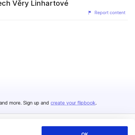
tech Věry Linhartové
Report content
and more. Sign up and
create your flipbook
.
Issuu Platform
Resources
OK