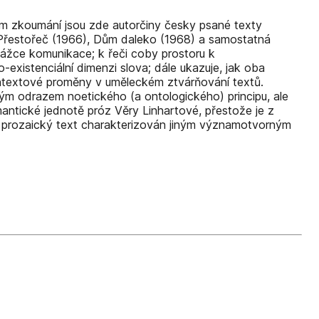
tem zkoumání jsou zde autorčiny česky psané texty
, Přestořeč (1966), Dům daleko (1968) a samostatná
ekážce komunikace; k řeči coby prostoru k
existenciální dimenzi slova; dále ukazuje, jak oba
 kontextové proměny v uměleckém ztvárňování textů.
ým odrazem noetického (a ontologického) principu, ale
antické jednotě próz Věry Linhartové, přestože je z
in prozaický text charakterizován jiným významotvorným