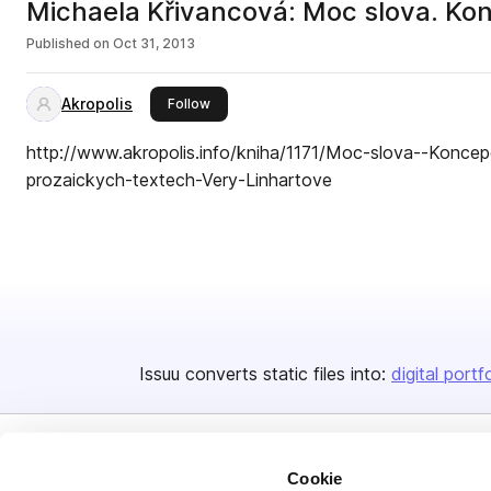
Michaela Křivancová: Moc slova. Kon
Published on
Oct 31, 2013
Akropolis
this publisher
Follow
http://www.akropolis.info/kniha/1171/Moc-slova--Koncep
prozaickych-textech-Very-Linhartove
Issuu converts static files into:
digital portf
Cookie