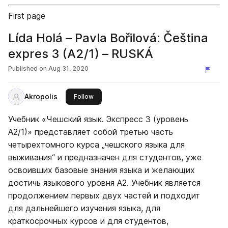
First page
Lída Holá – Pavla Bořilová: Čeština
expres 3 (A2/1) – RUSKÁ
Published on
Aug 31, 2020
Akropolis
this publisher
Follow
Учебник «Чешский язык. Экспресс 3 (уровень
А2/1)» представляет собой третью часть
четырехтомного курса „чешского языка для
выживания“ и предназначен для студентов, уже
освоивших базовые знания языка и желающих
достичь языкового уровня А2. Учебник является
продолжением первых двух частей и подходит
для дальнейшего изучения языка, для
краткосрочных курсов и для студентов,