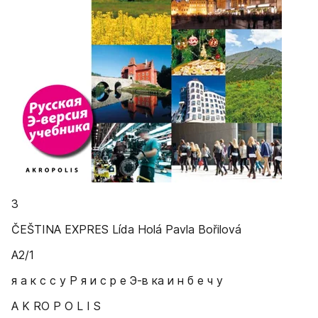
3
ČEŠTINA EXPRES Lída Holá Pavla Bořilová
A2/1
я а к с с у Р я и с р е Э-в ка и н б е ч у
A K RO P O L I S