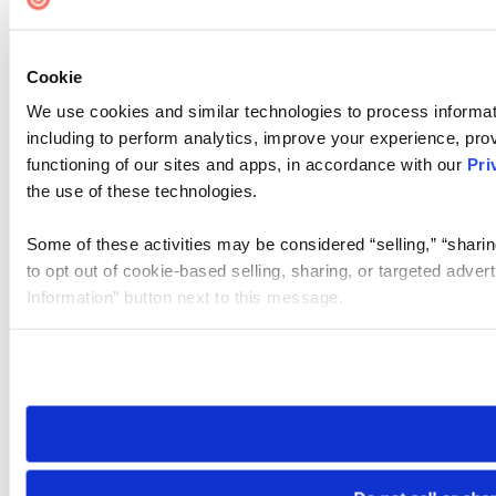
Cookie
We use cookies and similar technologies to process informat
including to perform analytics, improve your experience, prov
functioning of our sites and apps, in accordance with our
Pri
the use of these technologies.
Some of these activities may be considered “selling,” “sharin
to opt out of cookie-based selling, sharing, or targeted adver
Information” button next to this message.
Please note that your opt-out preference is stored at the br
site you visit. If you access our sites from a different device
need to be set again.