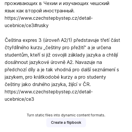
проживающих в Чехии и изучающих чешский
язык как второй иностранный.
https://www.czechstepbystep.cz/detail-
ucebnice/ce3#rusky
Čeština expres 3 (úroveň A2/1) představuje třetí část
čtyřdílného kurzu „češtiny pro přežití“ a je určena
studentům, kteří si již osvojili základy jazyka a chtějí
dosáhnout jazykové úrovně A2. Navazuje na
předchozí díly a je tak vhodná pro další seznámení s
jazykem, pro krátkodobé kurzy a pro studenty
češtiny jako druhého jazyka, žijící v ČR.
https://www.czechstepbystep.cz/detail-
ucebnice/ce3
Turn static files into dynamic content formats.
Create a flipbook