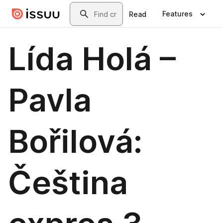
Skip to main content
Search
Features
Read
Lída Holá –
Pavla
Bořilová:
Čeština