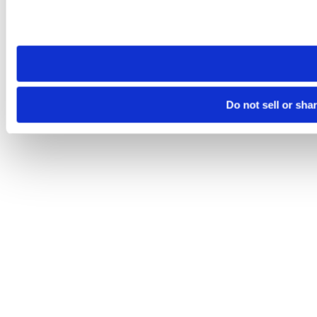
Please note that your opt-out preference is stored at the br
site you visit. If you access our sites from a different device
need to be set again.
Do not sell or sha