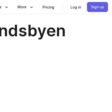
s
More
Sign up
Pricing
Log in
andsbyen