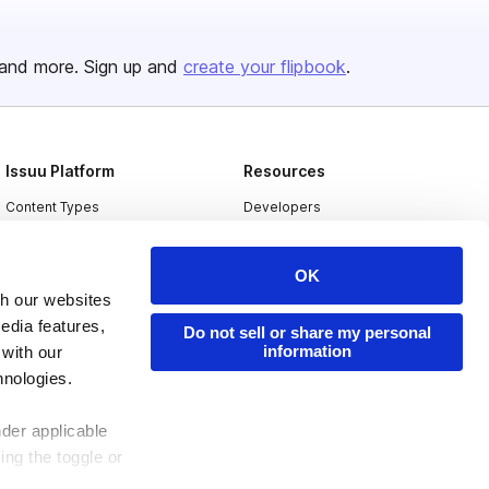
and more. Sign up and
create your flipbook
.
Issuu Platform
Resources
Content Types
Developers
Features
Publisher Directory
OK
Flipbook
Redeem Code
th our websites
Industries
edia features,
Do not sell or share my personal
information
 with our
hnologies.
nder applicable
ing the toggle or