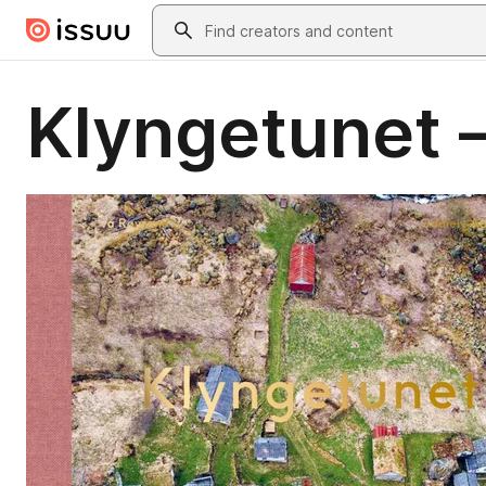
Skip to main content
Search
Klyngetunet 