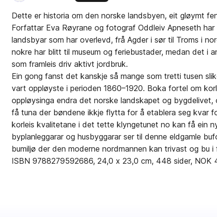
Dette er historia om den norske landsbyen, eit gløymt fen
Forfattar Eva Røyrane og fotograf Oddleiv Apneseth har v
landsbyar som har overlevd, frå Agder i sør til Troms i nord
nokre har blitt til museum og feriebustader, medan det i a
som framleis driv aktivt jordbruk.
Ein gong fanst det kanskje så mange som tretti tusen sli
vart oppløyste i perioden 1860–1920. Boka fortel om kor
oppløysinga endra det norske landskapet og bygdelivet, 
få tuna der bøndene ikkje flytta for å etablera seg kvar 
korleis kvalitetane i det tette klyngetunet no kan få ein 
byplanleggarar og husbyggarar ser til denne eldgamle bufor
bumiljø der den moderne nordmannen kan trivast og bu i 
ISBN 9788279592686, 24,0 x 23,0 cm, 448 sider, NOK 