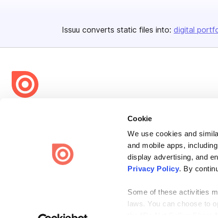
Issuu converts static files into:
digital portf
Bending Spoons US Inc.
Cookie
Create once,
share everywhere.
We use cookies and similar
Issuu turns PDFs and other files into interactive flipbooks and
and mobile apps, including
engaging content for every channel.
display advertising, and e
Privacy Policy
. By contin
Some of these activities ma
laws. You can choose to opt
the “Do Not Sell or Share 
Terms
Privacy
Law Enforcement
Report Content
DMCA