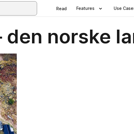
Features
Use Case
Read
– den norske l