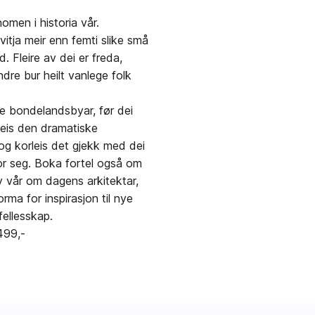
omen i historia vår.
itja meir enn femti slike små
. Fleire av dei er freda,
ndre bur heilt vanlege folk
ke bondelandsbyar, før dei
leis den dramatiske
og korleis det gjekk med dei
for seg. Boka fortel også om
ny vår om dagens arkitektar,
ma for inspirasjon til nye
fellesskap.
499,-