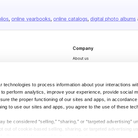
olios
online yearbooks
online catalogs
digital photo albums
Company
About us
Careers
Plans & Pricing
 technologies to process information about your interactions wi
Press
 to perform analytics, improve your experience, provide social m
Contact
nsure the proper functioning of our sites and apps, in accordance
uing to use our sites and apps, you agree to the use of these tec
y be considered “selling,” “sharing,” or “targeted advertising” u
 out of cookie-based selling, sharing, or targeted advertising us
My Personal Information” button next to this message.
DSA
Accessibility
Cookie Settings