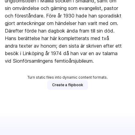
ungdomstiden i Målilla socken i Småland, samt om
sin omvändelse och gärning som evangelist, pastor
och föreståndare. Före år 1930 hade han sporadiskt
gjort anteckningar om händelser han varit med om.
Därefter förde han dagbok ända fram till sin död.
Hans berättelse har här kompletterats med två
andra texter av honom; den sista är skriven efter ett
besök i Linköping år 1974 då han var en av talarna
vid Sionförsamlingens femtioårsjubileum.
Turn static files into dynamic content formats.
Create a flipbook