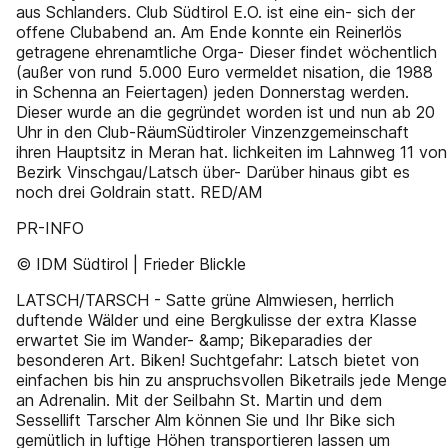
aus Schlanders. Club Südtirol E.O. ist eine ein- sich der
offene Clubabend an. Am Ende konnte ein Reinerlös
getragene ehrenamtliche Orga- Dieser findet wöchentlich
(außer von rund 5.000 Euro vermeldet nisation, die 1988
in Schenna an Feiertagen) jeden Donnerstag werden.
Dieser wurde an die gegründet worden ist und nun ab 20
Uhr in den Club-RäumSüdtiroler Vinzenzgemeinschaft
ihren Hauptsitz in Meran hat. lichkeiten im Lahnweg 11 von
Bezirk Vinschgau/Latsch über- Darüber hinaus gibt es
noch drei Goldrain statt. RED/AM
PR-INFO
© IDM Südtirol | Frieder Blickle
LATSCH/TARSCH - Satte grüne Almwiesen, herrlich
duftende Wälder und eine Bergkulisse der extra Klasse
erwartet Sie im Wander- &amp; Bikeparadies der
besonderen Art. Biken! Suchtgefahr: Latsch bietet von
einfachen bis hin zu anspruchsvollen Biketrails jede Menge
an Adrenalin. Mit der Seilbahn St. Martin und dem
Sessellift Tarscher Alm können Sie und Ihr Bike sich
gemütlich in luftige Höhen transportieren lassen um