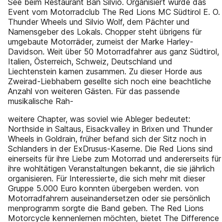
See beim Restaurant Ban Silvio. Organisiert wurde das
Event vom Motorradclub The Red Lions MC Südtirol E. O.
Thunder Wheels und Silvio Wolf, dem Pächter und
Namensgeber des Lokals. Chopper steht übrigens für
umgebaute Motorräder, zumeist der Marke Harley-
Davidson. Weit über 50 Motorradfahrer aus ganz Südtirol,
Italien, Österreich, Schweiz, Deutschland und
Liechtenstein kamen zusammen. Zu dieser Horde aus
Zweirad-Liebhabern gesellte sich noch eine beachtliche
Anzahl von weiteren Gästen. Für das passende
musikalische Rah-
weitere Chapter, was soviel wie Ableger bedeutet:
Northside in Saltaus, Eisackvalley in Brixen und Thunder
Wheels in Goldrain, früher befand sich der Sitz noch in
Schlanders in der ExDrusus-Kaserne. Die Red Lions sind
einerseits für ihre Liebe zum Motorrad und andererseits für
ihre wohltätigen Veranstaltungen bekannt, die sie jährlich
organisieren. Für Interessierte, die sich mehr mit dieser
Gruppe 5.000 Euro konnten übergeben werden. von
Motorradfahrern auseinandersetzen oder sie persönlich
menprogramm sorgte die Band geben. The Red Lions
Motorcycle kennenlernen möchten, bietet The Difference