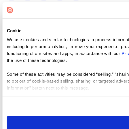
Cookie
We use cookies and similar technologies to process informat
including to perform analytics, improve your experience, prov
functioning of our sites and apps, in accordance with our
Pri
the use of these technologies.
Some of these activities may be considered “selling,” “sharin
to opt out of cookie-based selling, sharing, or targeted adver
Information” button next to this message.
Please note that your opt-out preference is stored at the br
site you visit. If you access our sites from a different device
need to be set again.