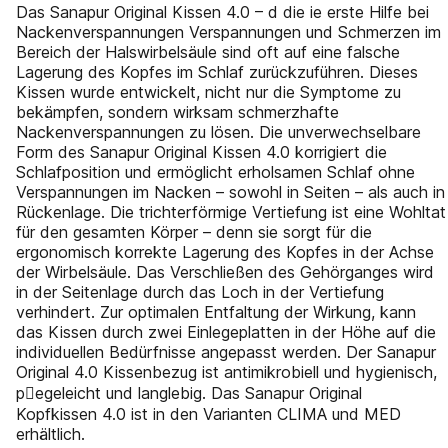
Das Sanapur Original Kissen 4.0 – d die ie erste Hilfe bei
Nackenverspannungen Verspannungen und Schmerzen im
Bereich der Halswirbelsäule sind oft auf eine falsche
Lagerung des Kopfes im Schlaf zurückzuführen. Dieses
Kissen wurde entwickelt, nicht nur die Symptome zu
bekämpfen, sondern wirksam schmerzhafte
Nackenverspannungen zu lösen. Die unverwechselbare
Form des Sanapur Original Kissen 4.0 korrigiert die
Schlafposition und ermöglicht erholsamen Schlaf ohne
Verspannungen im Nacken – sowohl in Seiten – als auch in
Rückenlage. Die trichterförmige Vertiefung ist eine Wohltat
für den gesamten Körper – denn sie sorgt für die
ergonomisch korrekte Lagerung des Kopfes in der Achse
der Wirbelsäule. Das Verschließen des Gehörganges wird
in der Seitenlage durch das Loch in der Vertiefung
verhindert. Zur optimalen Entfaltung der Wirkung, kann
das Kissen durch zwei Einlegeplatten in der Höhe auf die
individuellen Bedürfnisse angepasst werden. Der Sanapur
Original 4.0 Kissenbezug ist antimikrobiell und hygienisch,
pegeleicht und langlebig. Das Sanapur Original
Kopfkissen 4.0 ist in den Varianten CLIMA und MED
erhältlich.