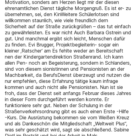
Motivation, sonders am Herzen liegt mir der diesen
ehrenamtlichen Dienst tägliche Morgengruß. Es ist er- zu
übernehmen, sei, den KinWeitere Schülerlotsen sind
willkommen staunlich, wie viele freundlich dern
Sicherheit auf der Straße zurückgrüßen – das tut einfach
zu gewährleisten. Es war nicht Auch Barbara Gstrein und
gut. Und manchmal ergibt sich leicht, Menschen dafür
zu finden. Evi Brugger, Projektbegleiterin- sogar ein
kleiner ‚Ratscher‘ am Es fehlte weder an Bereitschaft
nen der Kindergartendirektion Straßenrand. Ich kann
allen Pen- noch an Begeisterung, sondern in Schlanders,
sind von diesem sionistinnen und Pensionisten an der
Machbarkeit, da BerufsDienst überzeugt und nutzen die
nur empfehlen, diese Erfahrung tätige kaum infrage
kommen und auch nicht alle Pensionisten. Nun ist sie
froh, dass der Dienst seit anfangs Februar dieses Jahres
in dieser Form durchgeführt werden konnte. Er
funktioniere sehr gut. Neben der Schulung in der
Straßenverkehrsordnung gibt es auch einen Erste -Hilfe
-Kurs. Die Ausrüstung bekommen sie vom Weißen Kreuz
und als Dankeschön die Mitgliedschaft „Weltweit Plus“,
was sehr geschätzt wird, sagt sie abschließend. Sabine
Dietl im Porträt und bei der Arbeit in Mals.