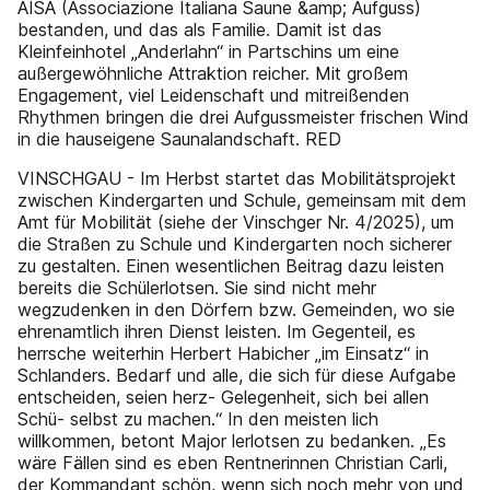
AISA (Associazione Italiana Saune &amp; Aufguss)
bestanden, und das als Familie. Damit ist das
Kleinfeinhotel „Anderlahn“ in Partschins um eine
außergewöhnliche Attraktion reicher. Mit großem
Engagement, viel Leidenschaft und mitreißenden
Rhythmen bringen die drei Aufgussmeister frischen Wind
in die hauseigene Saunalandschaft. RED
VINSCHGAU - Im Herbst startet das Mobilitätsprojekt
zwischen Kindergarten und Schule, gemeinsam mit dem
Amt für Mobilität (siehe der Vinschger Nr. 4/2025), um
die Straßen zu Schule und Kindergarten noch sicherer
zu gestalten. Einen wesentlichen Beitrag dazu leisten
bereits die Schülerlotsen. Sie sind nicht mehr
wegzudenken in den Dörfern bzw. Gemeinden, wo sie
ehrenamtlich ihren Dienst leisten. Im Gegenteil, es
herrsche weiterhin Herbert Habicher „im Einsatz“ in
Schlanders. Bedarf und alle, die sich für diese Aufgabe
entscheiden, seien herz- Gelegenheit, sich bei allen
Schü- selbst zu machen.“ In den meisten lich
willkommen, betont Major lerlotsen zu bedanken. „Es
wäre Fällen sind es eben Rentnerinnen Christian Carli,
der Kommandant schön, wenn sich noch mehr von und