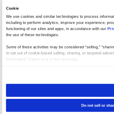
Cookie
We use cookies and similar technologies to process informat
including to perform analytics, improve your experience, prov
functioning of our sites and apps, in accordance with our
Pri
the use of these technologies.
Some of these activities may be considered “selling,” “sharin
to opt out of cookie-based selling, sharing, or targeted adver
Information” button next to this message.
Please note that your opt-out preference is stored at the br
site you visit. If you access our sites from a different device
need to be set again.
Do not sell or sha