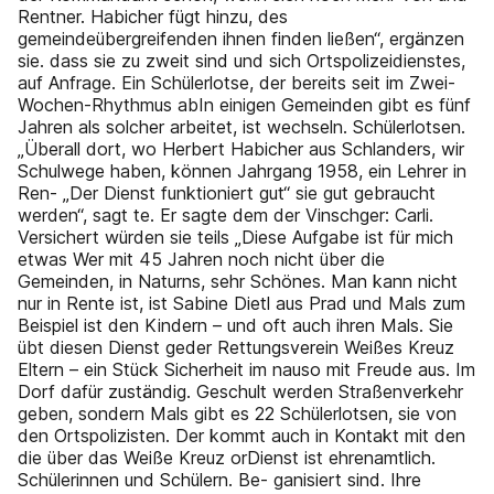
Rentner. Habicher fügt hinzu, des
gemeindeübergreifenden ihnen finden ließen“, ergänzen
sie. dass sie zu zweit sind und sich Ortspolizeidienstes,
auf Anfrage. Ein Schülerlotse, der bereits seit im Zwei-
Wochen-Rhythmus abIn einigen Gemeinden gibt es fünf
Jahren als solcher arbeitet, ist wechseln. Schülerlotsen.
„Überall dort, wo Herbert Habicher aus Schlanders, wir
Schulwege haben, können Jahrgang 1958, ein Lehrer in
Ren- „Der Dienst funktioniert gut“ sie gut gebraucht
werden“, sagt te. Er sagte dem der Vinschger: Carli.
Versichert würden sie teils „Diese Aufgabe ist für mich
etwas Wer mit 45 Jahren noch nicht über die
Gemeinden, in Naturns, sehr Schönes. Man kann nicht
nur in Rente ist, ist Sabine Dietl aus Prad und Mals zum
Beispiel ist den Kindern – und oft auch ihren Mals. Sie
übt diesen Dienst geder Rettungsverein Weißes Kreuz
Eltern – ein Stück Sicherheit im nauso mit Freude aus. Im
Dorf dafür zuständig. Geschult werden Straßenverkehr
geben, sondern Mals gibt es 22 Schülerlotsen, sie von
den Ortspolizisten. Der kommt auch in Kontakt mit den
die über das Weiße Kreuz orDienst ist ehrenamtlich.
Schülerinnen und Schülern. Be- ganisiert sind. Ihre