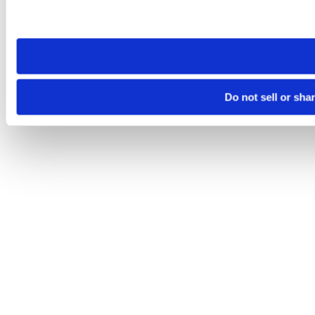
Please note that your opt-out preference is stored at the br
site you visit. If you access our sites from a different device
need to be set again.
Do not sell or sha