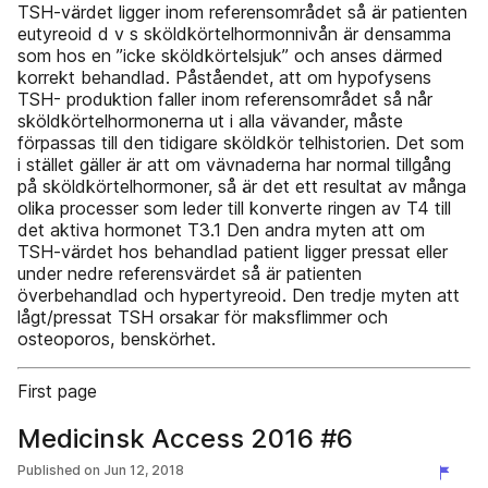
TSH-värdet ligger inom referensområdet så är patienten
eutyreoid d v s sköldkörtelhormonnivån är densamma
som hos en ”icke sköldkörtelsjuk” och anses därmed
korrekt behandlad. Påståendet, att om hypofysens
TSH- produktion faller inom referensområdet så når
sköldkörtelhormonerna ut i alla vävander, måste
förpassas till den tidigare sköldkör­ telhistorien. Det som
i stället gäller är att om vävnaderna har normal tillgång
på sköldkörtelhormoner, så är det ett resultat av många
olika processer som leder till konverte­ ringen av T4 till
det aktiva hormonet T3.1 Den andra myten att om
TSH-värdet hos behandlad patient ligger pressat eller
under nedre referensvärdet så är patienten
överbehandlad och hypertyreoid. Den tredje myten att
lågt/pressat TSH orsakar för­ maksflimmer och
osteoporos, benskörhet.
First page
Medicinsk Access 2016 #6
Published on
Jun 12, 2018