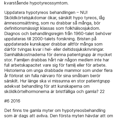
kvarstående hypotyreossymtom.
Uppdatera hypotyreos­ behandlingen – NU!
Sköldkörtelsjukdomar ökar, särskilt hypo­ tyreos, låg
ämnesomsättning, som nu drabbar så många, bör
definitionsmässigt klassas som folkhälsosjukdom.
Diagnos och behandlingsregim från 1960-talet behöver
uppdateras till 2000-talets forskning. Bristen på
uppdaterade kunskaper drabbar alltför många som
därför tvingas kvar i hel- eller deltidssjukskrivningar.
Samhällskostnaderna för denna patientgrupp är mycket
stor. Familjen drabbas hårt när någon medlem inte har
full arbetskapacitet vare sig för familj eller för arbete.
Historierna om unga drabbade mammor som under flera
år förlorat sin fulla närvaro för sina småbarn berör
särskilt. Hur länge ska vi missunna en stor patient­grupp
adekvat behandling för att kunskaperna om
sköldkörtelhormonerna är bristfälliga och gamla? 22
#6 2016
Det finns tre gamla myter om hypotyreos­behandling
som är dags att avliva. Den första myten hävdar att om