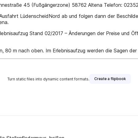
 Lennestraße 45 (Fußgängerzone) 58762 Altena Telefon: 023
r Ausfahrt LüdenscheidNord ab und folgen dann der Beschild
ena.
lebnisaufzug Stand 02/2017 – Änderungen der Preise und Öf
in, 80 m nach oben. Im Erlebnisaufzug werden die Sagen der R
Create a flipbook
Turn static files into dynamic content formats.