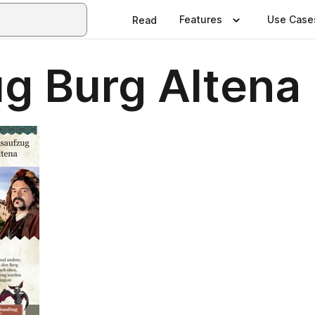
Features
Use Case
Read
ug Burg Altena