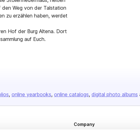
die Stollenfledermaus, heißen
f den Weg von der Talstation
den zu erzählen haben, werdet
ren Hof der Burg Altena. Dort
ssammlung auf Euch.
olios
online yearbooks
online catalogs
digital photo albums
Company
About us