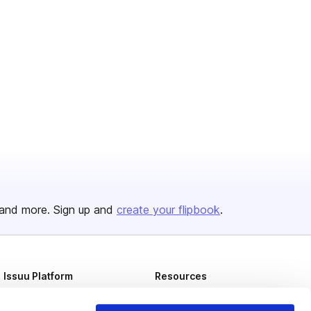
and more. Sign up and
create your flipbook
.
Issuu Platform
Resources
Content Types
Developers