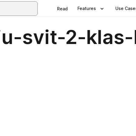
Features
Use Case
Read
u-svit-2-klas-