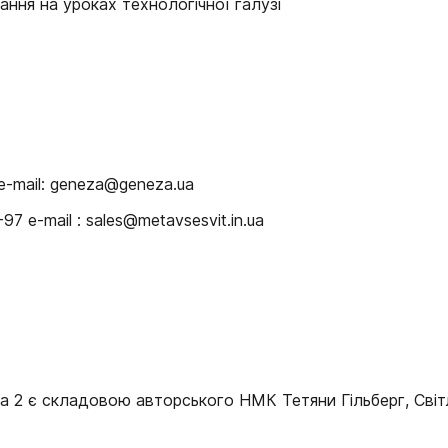
ння на уроках технологічної галузі
e-mail: geneza@geneza.ua
 e-mail : sales@metavsesvit.in.ua
а 2 є складовою авторського НМК Тетяни Гільберг, Світл