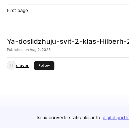
First page
Ya-doslidzhuju-svit-2-klas-Hilberh
Published on
Aug 2, 2025
sloven
this publisher
Follow
Issuu converts static files into:
digital portf