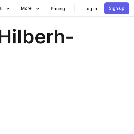
s
More
Sign up
Pricing
Log in
Hilberh-