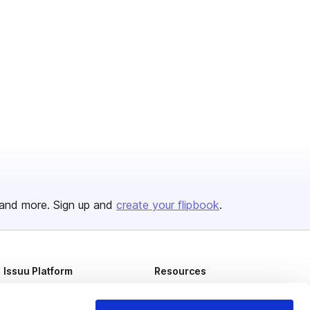
and more. Sign up and
create your flipbook
.
Issuu Platform
Resources
Content Types
Developers