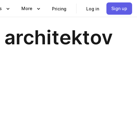
s
More
Sign up
Pricing
Log in
 architektov