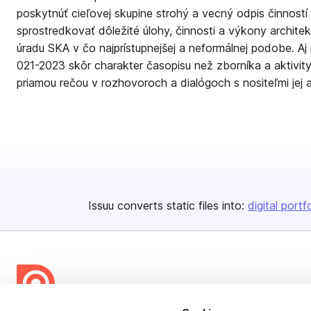
poskytnúť cieľovej skupine strohý a vecný odpis činností
sprostredkovať dôležité úlohy, činnosti a výkony architek
úradu SKA v čo najprístupnejšej a neformálnej podobe. A
021-2023 skôr charakter časopisu než zborníka a aktivity
priamou rečou v rozhovoroch a dialógoch s nositeľmi jej 
Issuu converts static files into:
digital portf