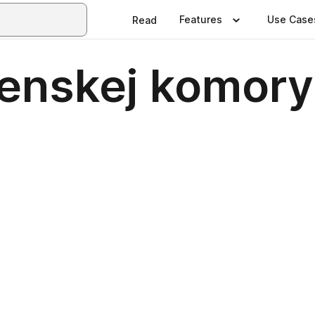
Features
Use Case
Read
enskej komory