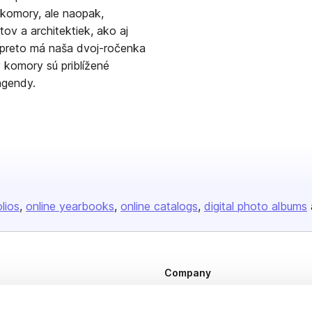
 komory, ale naopak,
tov a architektiek, ako aj
j preto má naša dvoj-ročenka
 komory sú priblížené
agendy.
olios
online yearbooks
online catalogs
digital photo albums
Company
About us