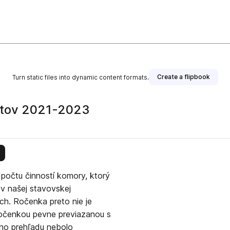
Create a flipbook
Turn static files into dynamic content formats.
ktov 2021-2023
his publisher
dpočtu činností komory, ktorý
v našej stavovskej
ch. Ročenka preto nie je
ročenkou pevne previazanou s
ho prehľadu nebolo