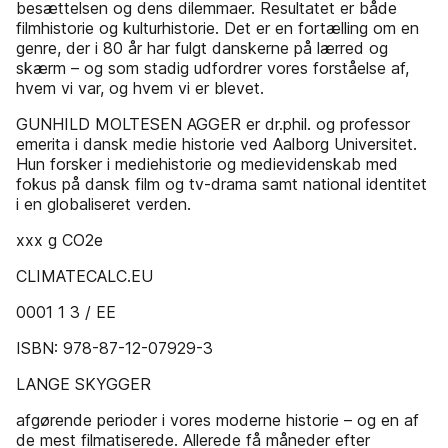
besættelsen og dens dilemmaer. Resultatet er både
filmhistorie og kulturhistorie. Det er en fortælling om en
genre, der i 80 år har fulgt danskerne på lærred og
skærm – og som stadig udfordrer vores forståelse af,
hvem vi var, og hvem vi er blevet.
GUNHILD MOLTESEN AGGER er dr.phil. og professor
emerita i dansk medie­ historie ved Aalborg Universitet.
Hun forsker i mediehistorie og medievidenskab med
fokus på dansk film og tv-drama samt national identitet
i en globa­l­iseret verden.
xxx g CO2e
CLIMATECALC.EU
0001 1 3 / EE
ISBN: 978-87-12-07929-3
LANGE SKYGGER
afgørende perioder i vores moderne historie – og en af
de mest filmatiserede. Allerede få måneder efter