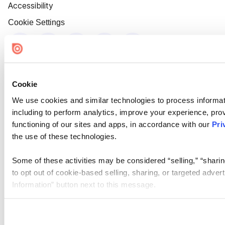
Accessibility
Cookie Settings
Cookie
We use cookies and similar technologies to process informat
including to perform analytics, improve your experience, prov
functioning of our sites and apps, in accordance with our
Pri
the use of these technologies.
Some of these activities may be considered “selling,” “sharin
to opt out of cookie-based selling, sharing, or targeted adver
Information” button next to this message.
Please note that your opt-out preference is stored at the br
site you visit. If you access our sites from a different device