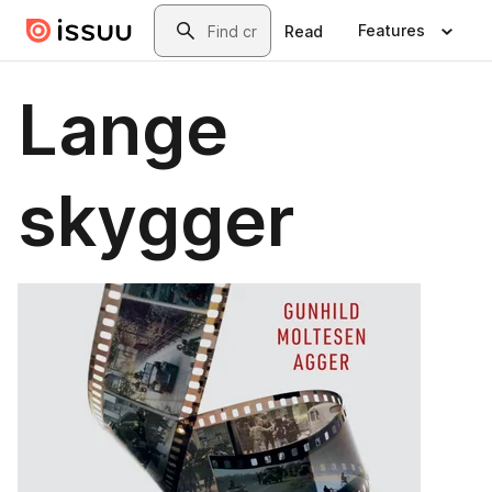
Skip to main content
Search
Features
Read
Lange
skygger