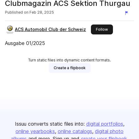
Clubmagazin ACS Sektion Thurgau
Published on
Feb 28, 2025
ACS Automobil Club der Schweiz
this publisher
Follow
Ausgabe 01/2025
Turn static files into dynamic content formats.
Create a flipbook
Issuu converts static files into:
digital portfolios
online yearbooks
online catalogs
digital photo
albums
and more. Sign up and
create your flipbook
.