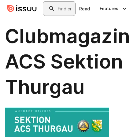
Skip to main content
Search
Features
Read
Clubmagazin
ACS Sektion
Thurgau