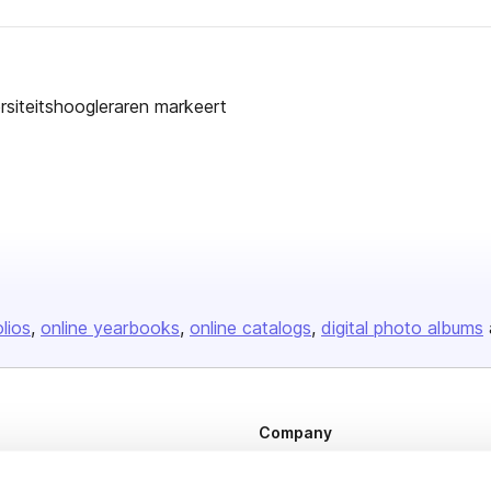
versiteitshoogleraren markeert
olios
online yearbooks
online catalogs
digital photo albums
Company
About us