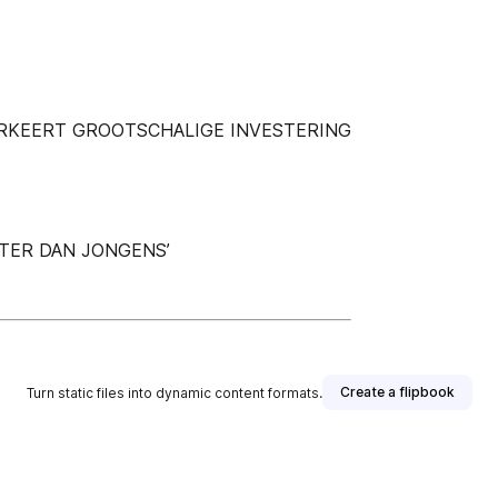
RKEERT GROOTSCHALIGE INVESTERING
ETER DAN JONGENS’
Create a flipbook
Turn static files into dynamic content formats.