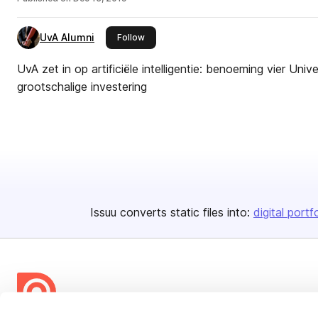
UvA Alumni
this publisher
Follow
UvA zet in op artificiële intelligentie: benoeming vier Uni
grootschalige investering
Issuu converts static files into:
digital portf