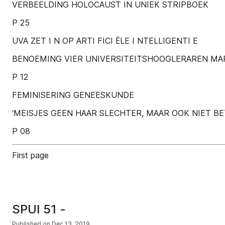
VERBEELDING HOLOCAUST IN UNIEK STRIPBOEK
P 25
UVA ZET I N OP ARTI FICI ËLE I NTELLIGENTI E
BENOEMING VIER UNIVERSITEITSHOOGLERAREN MA
P 12
FEMINISERING GENEESKUNDE
‘MEISJES GEEN HAAR SLECHTER, MAAR OOK NIET B
P 08
First page
SPUI 51 -
Published on
Dec 13, 2019