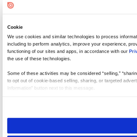
Cookie
We use cookies and similar technologies to process informat
including to perform analytics, improve your experience, prov
functioning of our sites and apps, in accordance with our
Pri
the use of these technologies.
Some of these activities may be considered “selling,” “sharin
to opt out of cookie-based selling, sharing, or targeted adver
Information” button next to this message.
Please note that your opt-out preference is stored at the br
site you visit. If you access our sites from a different device
need to be set again.