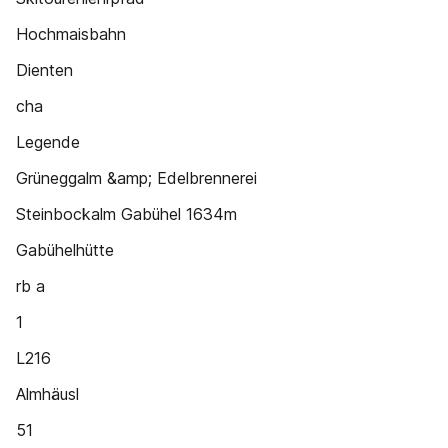
Hochmaisbahn
Dienten
cha
Legende
Grüneggalm &amp; Edelbrennerei
Steinbockalm Gabühel 1634m
Gabühelhütte
rb a
1
L216
Almhäusl
51