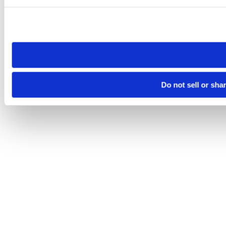
Please note that your opt-out preference is stored at the br
site you visit. If you access our sites from a different device
need to be set again.
Do not sell or sha