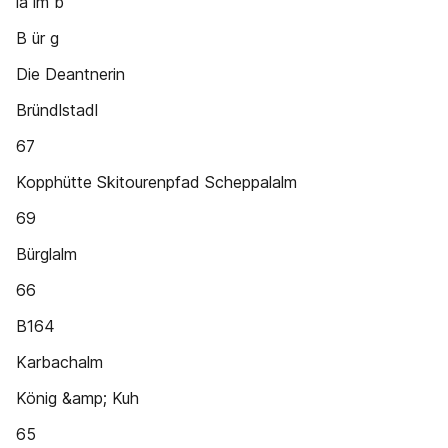
la lm b
B ür g
Die Deantnerin
Bründlstadl
67
Kopphütte Skitourenpfad Scheppalalm
69
Bürglalm
66
B164
Karbachalm
König &amp; Kuh
65