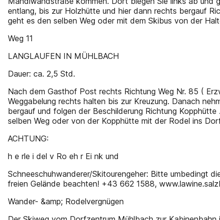
Mandlwandstraße kommen. Dort biegen Sie links ab und g
entlang, bis zur Holzhütte und hier dann rechts bergauf R
geht es den selben Weg oder mit dem Skibus von der Halte
Weg 11
LANGLAUFEN IN MÜHLBACH
Dauer: ca. 2,5 Std.
Nach dem Gasthof Post rechts Richtung Weg Nr. 85 ( Erzw
Weggabelung rechts halten bis zur Kreuzung. Danach neh
bergauf und folgen der Beschilderung Richtung Kopphütte 
selben Weg oder von der Kopphütte mit der Rodel ins Dorf
ACHTUNG:
h e rle i del v Ro eh r Ei nk und
Schneeschuhwanderer/Skitourengeher: Bitte umbedingt di
freien Gelände beachten! +43 662 1588, www.lawine.salz
Wander- &amp; Rodelvergnügen
Der Skiweg vom Dorfzentrum Mühlbach zur Kabinenbahn is