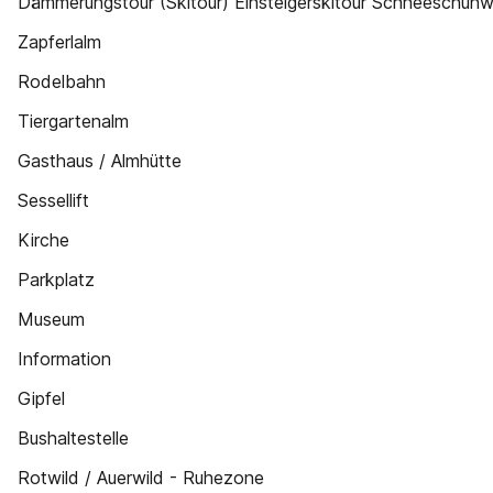
Dämmerungstour (Skitour) Einsteigerskitour Schneeschuh
Zapferlalm
Rodelbahn
Tiergartenalm
Gasthaus / Almhütte
Sessellift
Kirche
Parkplatz
Museum
Information
Gipfel
Bushaltestelle
Rotwild / Auerwild - Ruhezone