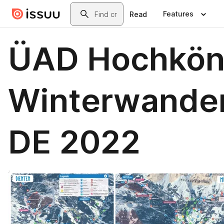
Skip to main content
Search
Features
Read
ÜAD Hochkön
Winterwander
DE 2022