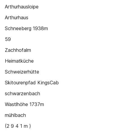
Arthurhausloipe
Arthurhaus
Schneeberg 1938m
59
Zachhofalm
Heimatküche
Schweizerhütte
Skitourenpfad KingsCab
schwarzenbach
Wastlhöhe 1737m
mühlbach
(2 9 4 1 m )