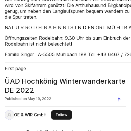
wird von Skifahrern genützt! Die Arthurhausund Birgkarloip
genug, um neben den Langlaufspuren bequem wandern zu kö
die Spur treten.
NAT U R RO D ELB A H N B I S I N D EN ORT MÜ H LB 
Öffnungszeiten Rodelbahn: 9.30 Uhr bis zum Einbruch der 
Rodelbahn ist nicht beleuchtet!
Familie Singer · A-5505 Mühlbach 188 Tel. +43 6467 / 7
First page
ÜAD Hochkönig Winterwanderkarte
DE 2022
Published on
May 19, 2022
OE & WIR GmbH
this publisher
Follow