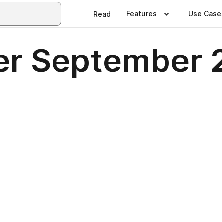
Features
Use Case
Read
er September 