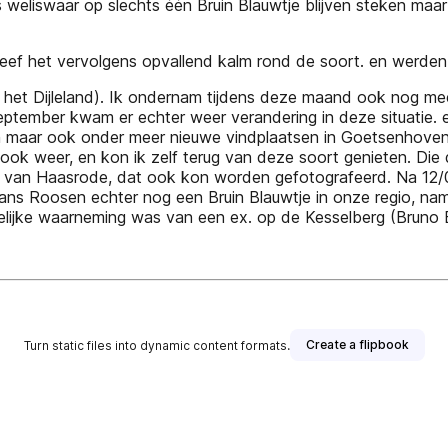
s weliswaar op slechts één Bruin Blauwtje blijven steken ma
leef het vervolgens opvallend kalm rond de soort. en werde
n het Dijleland). Ik ondernam tijdens deze maand ook nog m
eptember kwam er echter weer verandering in deze situatie. e
 maar ook onder meer nieuwe vindplaatsen in Goetsenhoven. 
ook weer, en kon ik zelf terug van deze soort genieten. Die
e van Haasrode, dat ook kon worden gefotografeerd. Na 12/
ns Roosen echter nog een Bruin Blauwtje in onze regio, nameli
elijke waarneming was van een ex. op de Kesselberg (Bruno
Create a flipbook
Turn static files into dynamic content formats.