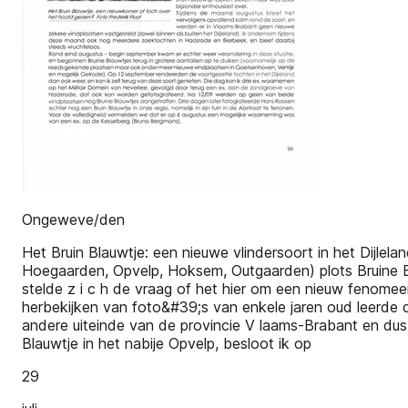
Ongeweve/den
Het Bruin Blauwtje: een nieuwe vlindersoort in het Dijlel
Hoegaarden, Opvelp, Hoksem, Outgaarden) plots Bruine 
stelde z i c h de vraag of het hier om een nieuw fenomeen
herbekijken van foto&#39;s van enkele jaren oud leerde 
andere uiteinde van de provincie V laams-Brabant en dus
Blauwtje in het nabije Opvelp, besloot ik op
29