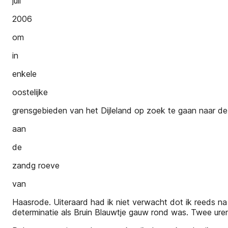
juli
2006
om
in
enkele
oostelijke
grensgebieden van het Dijleland op zoek te gaan naar dez
aan
de
zandg roeve
van
Haasrode. Uiteraard had ik niet verwacht dot ik reeds na e
determinatie als Bruin Blauwtje gauw rond was. Twee uren