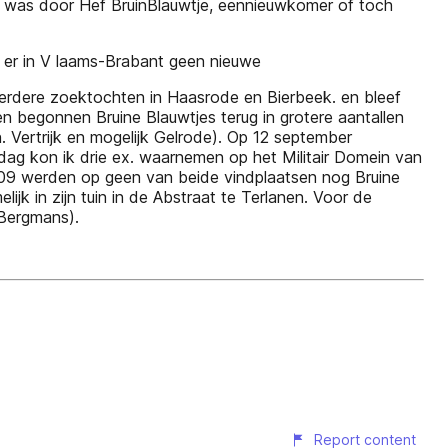
ar was door Hef BruinBlauwtje, eennieuwkomer of toch
n er in V laams-Brabant geen nieuwe
eerdere zoektochten in Haasrode en Bierbeek. en bleef
n begonnen Bruine Blauwtjes terug in grotere aantallen
Vertrijk en mogelijk Gelrode). Op 12 september
 dag kon ik drie ex. waarnemen op het Militair Domein van
09 werden op geen van beide vindplaatsen nog Bruine
jk in zijn tuin in de Abstraat te Terlanen. Voor de
 Bergmans).
Report content