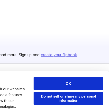
and more. Sign up and
create your flipbook
.
Issuu Platform
Resources
OK
Content Types
Developers
th our websites
Features
Publisher Directory
edia features,
Do not sell or share my personal
information
 with our
Flipbook
Redeem Code
hnologies.