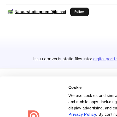
Natuurstudiegroep Dijleland
this publisher
Follow
Issuu converts static files into:
digital portf
Cookie
We use cookies and similar
Bending Spoons US Inc.
and mobile apps, including
display advertising, and e
Create once,
share everywhere.
Privacy Policy
. By contin