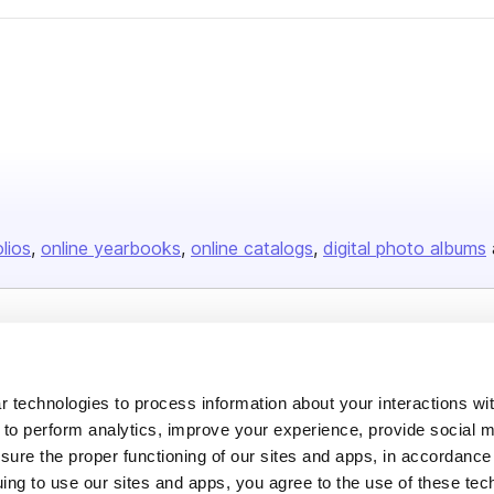
olios
online yearbooks
online catalogs
digital photo albums
Company
About us
 technologies to process information about your interactions wi
Careers
 to perform analytics, improve your experience, provide social m
nsure the proper functioning of our sites and apps, in accordance
Plans & Pricing
uing to use our sites and apps, you agree to the use of these tec