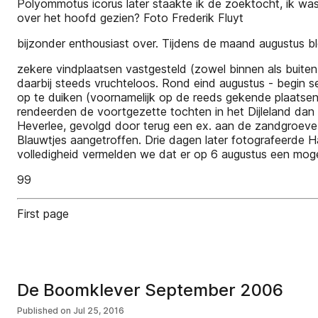
Polyommotus icorus later staakte ik de zoektocht, ik wa
over het hoofd gezien? Foto Frederik Fluyt
bijzonder enthousiast over. Tijdens de maand augustus b
zekere vindplaatsen vastgesteld (zowel binnen als buite
daarbij steeds vruchteloos. Rond eind augustus - begin s
op te duiken (voornamelijk op de reeds gekende plaatsen
rendeerden de voortgezette tochten in het Dijleland dan 
Heverlee, gevolgd door terug een ex. aan de zandgroev
Blauwtjes aangetroffen. Drie dagen later fotografeerde Ha
volledigheid vermelden we dat er op 6 augustus een mog
99
First page
De Boomklever September 2006
Published on
Jul 25, 2016