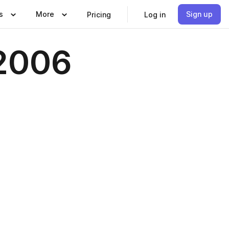
s
More
Sign up
Pricing
Log in
2006