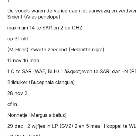
De vogels waren de vorige dag niet aanwezig en verdwene
Smient (Anas penelope)
maximum 14 te SAR en 2 op OHZ
op 31 okt
(M Hens) Zwarte zeeeend (Helanitta nigra)
11 nov 16 maa
1 Q te SAR (WAF, BLH) 1 à&quot;even te SAR, dan -N (
Brilduiker (Bucephala clangula)
28 nov 2
cf in
Nonnetje (Mergus albellus)
29 dec : 2 wijfjes in LP (GVZ) 2 en 5 maa : l koppel te W