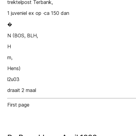
trektelpost Terbank,
1 juveniel ex op ·ca 150 dan
�
N (BOS, BLH,
H
m,
Hens)
l2u03
draait 2 maal
First page