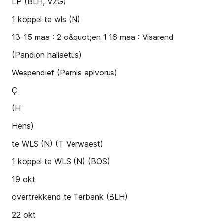
LP (BLH, VZG)
1 koppel te wls (N)
13-15 maa : 2 o&quot;en 1 16 maa : Visarend
(Pandion haliaetus)
Wespendief (Pernis apivorus)
Ç
(H
Hens)
te WLS (N) (T Verwaest)
1 koppel te WLS (N) (BOS)
19 okt
overtrekkend te Terbank (BLH)
22 okt