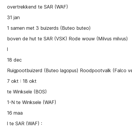
overtrekkend te SAR (WAF)
31 jan
1 samen met 3 buizerds (Buteo buteo)
boven de hut te SAR (VSK) Rode wouw (Milvus milvus)
l
18 dec
Ruigpootbuizerd (Buteo lagopus) Roodpootvalk (Falco ve
7 okt : 18 okt
te Winksele (BOS)
1-N te Winksele (WAF)
16 maa
l te SAR (WAF) :