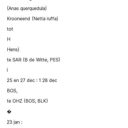
(Anas querquedula)
Krooneend (Netta ruffa)
tot
H
Hens)
te SAR (B de Witte, PES)
l
25 en 27 dec : 1 28 dec
BOS,
te OHZ (BOS, BLK)
�
23 jan :