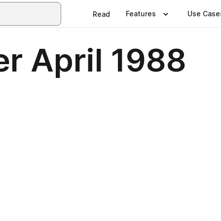
Features
Use Case
Read
r April 1988