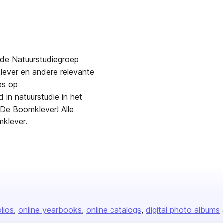
n de Natuurstudiegroep
lever en andere relevante
es op
 in natuurstudie in het
De Boomklever! Alle
mklever.
olios
online yearbooks
online catalogs
digital photo albums