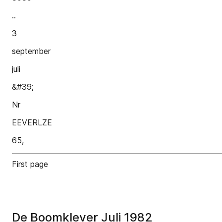
..
3
september
juli
&#39;
Nr
EEVERLZE
65,
First page
De Boomklever Juli 1982