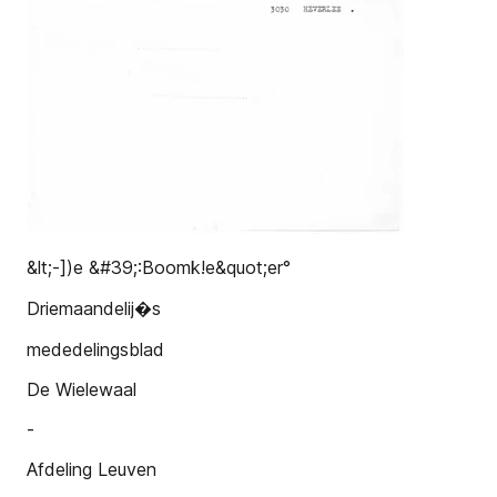
&lt;-])e &#39;:Boomk!e&quot;er°
Driemaandelij�s
mededelingsblad
De Wielewaal
-
Afdeling Leuven