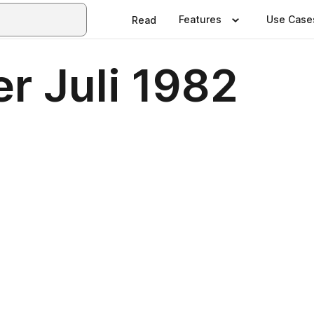
Features
Use Case
Read
r Juli 1982