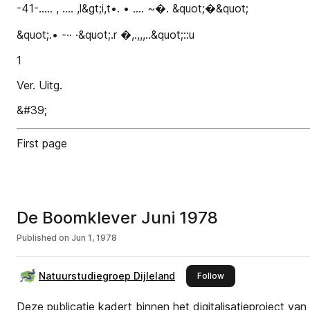
-41-..... , .... ,l&gt;i,t•. • .... ~�. &quot;�&quot;
&quot;.• -·· ·&quot;.r �,.,,,..&quot;::u
1
Ver. Uitg.
&#39;
First page
De Boomklever Juni 1978
Published on
Jun 1, 1978
Natuurstudiegroep Dijleland
this publisher
Follow
Deze publicatie kadert binnen het digitalisatieproject va