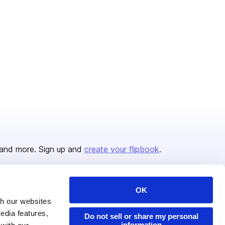
and more. Sign up and
create your flipbook
.
OK
Issuu Platform
Resources
th our websites
edia features,
Content Types
Developers
Do not sell or share my personal
information