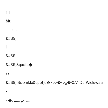
i
1 I
&lt;
·---:--.
&#39;
1
&#39;
&#39;&quot;.�
\•
&#39;:Boomkle&quot;e�- :·.·�· :·,;�·0.V. De Wielewaal
-
· �. ...... ,.- ....