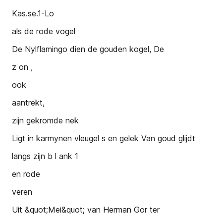
Kas.se.1-Lo
als de rode vogel
De Nylflamingo dien de gouden kogel, De
z on ,
ook
aantrekt,
zijn gekromde nek
Ligt in karmynen vleugel s en gelek Van goud glijdt
langs zijn b l ank 1
en rode
veren
Uit &quot;Mei&quot; van Herman Gor ter