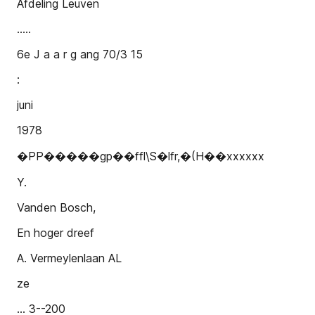
Afdeling Leuven
.....
6e J a a r g ang 70/3 15
:
juni
1978
�PP�����gp��ffl\S�lfr,�(H��xxxxxx
Y.
Vanden Bosch,
En hoger dreef
A. Vermeylenlaan AL
ze
... 3--200