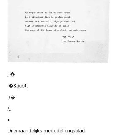
; �
.�&quot;­
·/�
/,,,
•
Driemaandelijks rnededel i ngsblad