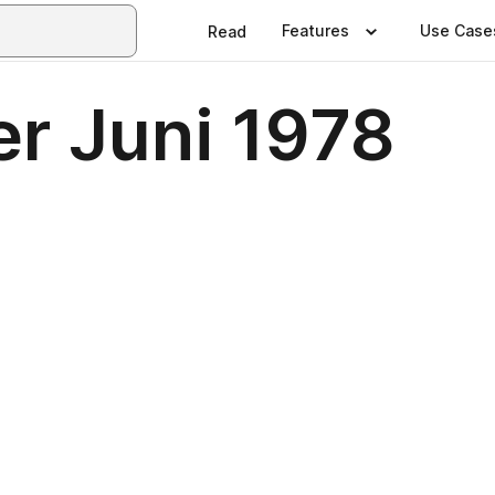
Features
Use Case
Read
r Juni 1978