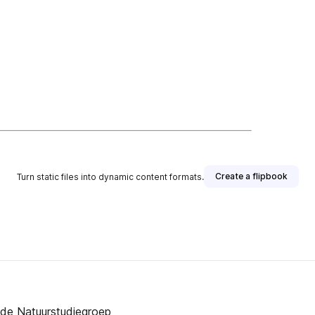
Create a flipbook
Turn static files into dynamic content formats.
n de Natuurstudiegroep