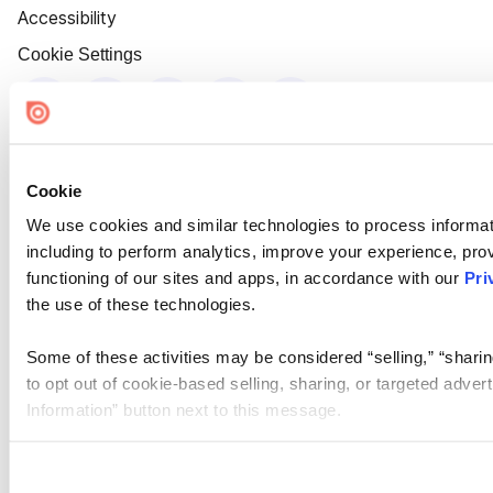
Accessibility
Cookie Settings
Cookie
We use cookies and similar technologies to process informat
including to perform analytics, improve your experience, prov
functioning of our sites and apps, in accordance with our
Pri
the use of these technologies.
Some of these activities may be considered “selling,” “sharin
to opt out of cookie-based selling, sharing, or targeted adver
Information” button next to this message.
Please note that your opt-out preference is stored at the br
site you visit. If you access our sites from a different device