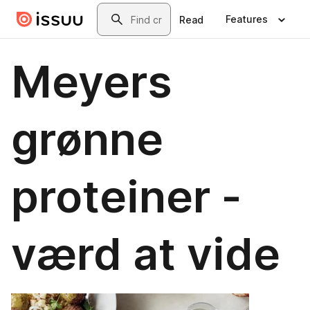
Skip to main content
Search
Features
Read
Meyers
grønne
proteiner -
værd at vide