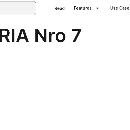
Features
Use Case
Read
IA Nro 7